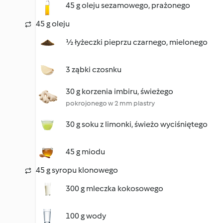
45 g oleju sezamowego, prażonego
45 g oleju
½ łyżeczki pieprzu czarnego, mielonego
3 ząbki czosnku
30 g korzenia imbiru, świeżego
pokrojonego w 2 mm plastry
30 g soku z limonki, świeżo wyciśniętego
45 g miodu
45 g syropu klonowego
300 g mleczka kokosowego
100 g wody