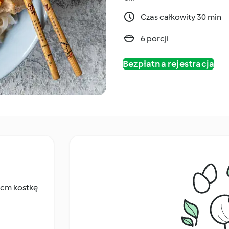
Czas całkowity 30 min
6 porcji
Bezpłatna rejestracja
2 cm kostkę