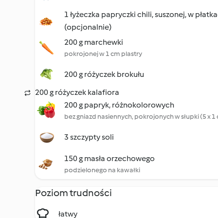
1 łyżeczka papryczki chili, suszonej, w płatk
(opcjonalnie)
200 g marchewki
pokrojonej w 1 cm plastry
200 g różyczek brokułu
200 g różyczek kalafiora
200 g papryk, różnokolorowych
bez gniazd nasiennych, pokrojonych w słupki (5 x 1
3 szczypty soli
150 g masła orzechowego
podzielonego na kawałki
Poziom trudności
łatwy