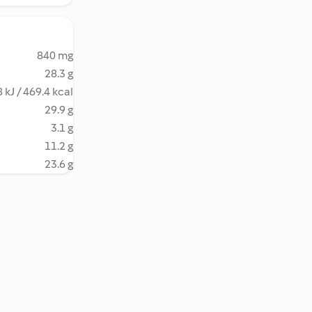
840 mg
28.3 g
 kJ / 469.4 kcal
29.9 g
3.1 g
11.2 g
23.6 g