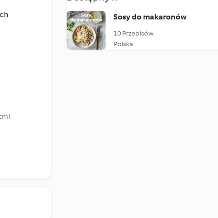
ach
Sosy do makaronów
10 Przepisów
Polska
 cm)