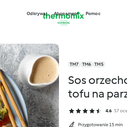
Odkrywaj
Abonament
Pomoc
TM7
TM6
TM5
Sos orzech
tofu na par
4.6
57 oc
Przygotowanie 15 min