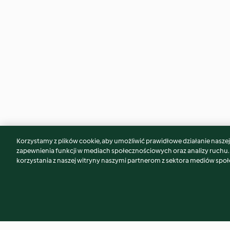
Korzystamy z plików cookie, aby umożliwić prawidłowe działanie naszej w
Może spodoba Ci się również...
zapewnienia funkcji w mediach społecznościowych oraz analizy ruchu
korzystania z naszej witryny naszymi partnerom z sektora mediów spo