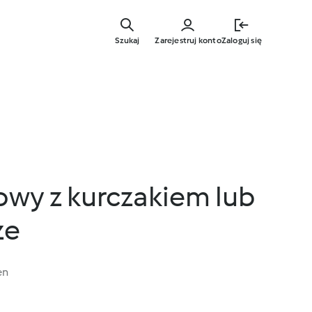
Przejdź
do
Szukaj
Zarejestruj konto
Zaloguj się
głównej
treści
owy z kurczakiem lub
ze
en