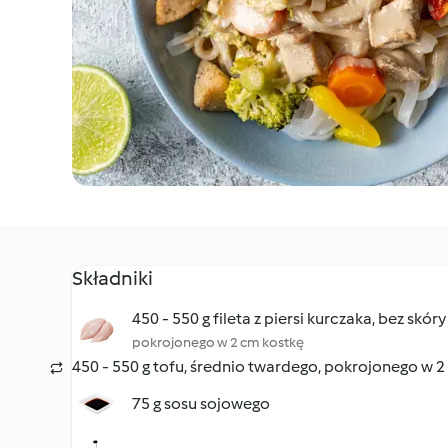
Składniki
450 - 550 g fileta z piersi kurczaka, bez skóry
pokrojonego w 2 cm kostkę
450 - 550 g tofu, średnio twardego, pokrojonego w 
75 g sosu sojowego