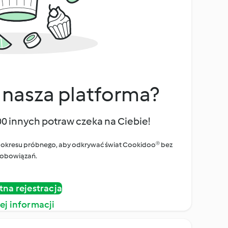
 nasza platforma?
00 innych potraw czeka na Ciebie!
ego okresu próbnego, aby odkrywać świat Cookidoo® bez
obowiązań.
tna rejestracja
ej informacji