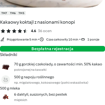
TM7
TM6
TM5
Kakaowy koktajl z nasionami konopi
4.6
36 ocen
Przygotowanie 5 min
Czas całkowity 10 min
2 porcje
Bezpłatna rejestracja
Składniki
70 g gorzkiej czekolady, o zawartości min. 50% kakao
pokrojonej na kawałki
500 g napoju roślinnego
np. migdałowego, kokosowego (patrz wskazówka)
500 g mleka
6 daktyli, suszonych, bez pestek
miękkich