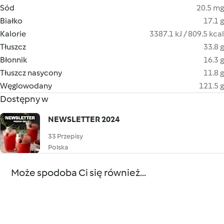
Sód
20.5 mg
Białko
17.1 g
Kalorie
3387.1 kJ / 809.5 kcal
Tłuszcz
33.8 g
Błonnik
16.3 g
Tłuszcz nasycony
11.8 g
Węglowodany
121.5 g
Dostępny w
NEWSLETTER 2024
33 Przepisy
Polska
Może spodoba Ci się również...