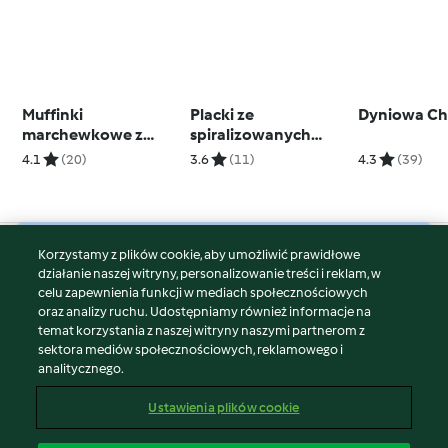
Muffinki
Placki ze
Dyniowa Cha
marchewkowe z
spiralizowanych
orzechową
batatów (TM5)
4.1
(20)
3.6
(11)
4.3
(39)
kruszonką
Korzystamy z plików cookie, aby umożliwić prawidłowe
© Copyright 2026
działanie naszej witryny, personalizowanie treści i reklam, w
celu zapewnienia funkcji w mediach społecznościowych
Warunki korzystania
oraz analizy ruchu. Udostępniamy również informacje na
Polityka prywatności
temat korzystania z naszej witryny naszymi partnerom z
Disclaimer
sektora mediów społecznościowych, reklamowego i
analitycznego.
Znak wydawcy
Pliki cookie
Ustawienia plików cookie
Zgłoś treść