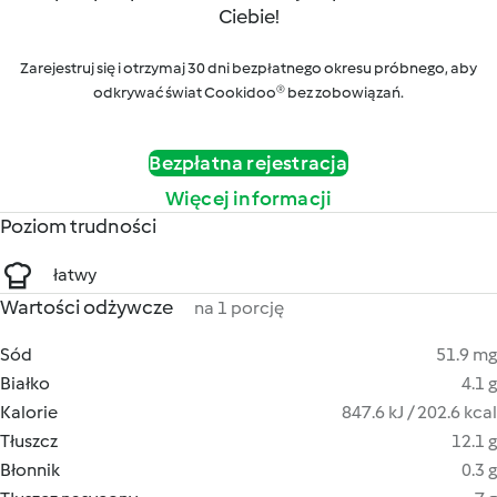
Ciebie!
Zarejestruj się i otrzymaj 30 dni bezpłatnego okresu próbnego, aby
odkrywać świat Cookidoo® bez zobowiązań.
Bezpłatna rejestracja
Więcej informacji
Poziom trudności
łatwy
Wartości odżywcze
na 1 porcję
Sód
51.9 mg
Białko
4.1 g
Kalorie
847.6 kJ / 202.6 kcal
Tłuszcz
12.1 g
Błonnik
0.3 g