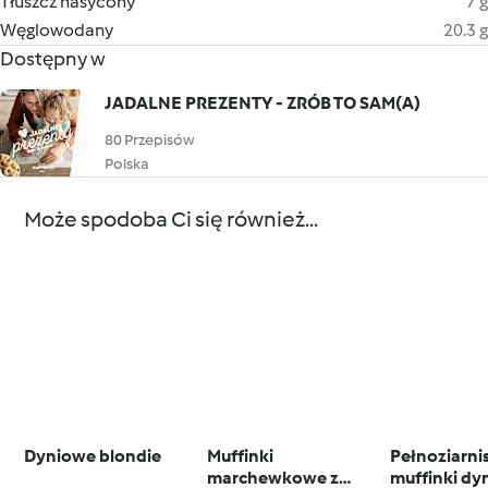
Tłuszcz nasycony
7 g
Węglowodany
20.3 g
Dostępny w
JADALNE PREZENTY - ZRÓB TO SAM(A)
80 Przepisów
Polska
Może spodoba Ci się również...
Dyniowe blondie
Muffinki
Pełnoziarni
marchewkowe z
muffinki dy