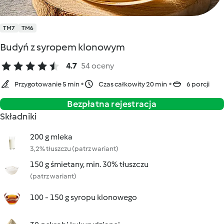
TM7
TM6
Budyń z syropem klonowym
4.7
54 oceny
Przygotowanie 5 min
Czas całkowity 20 min
6 porcji
Bezpłatna rejestracja
Składniki
200 g mleka
3,2% tłuszczu (patrz wariant)
150 g śmietany, min. 30% tłuszczu
(patrz wariant)
100 - 150 g syropu klonowego