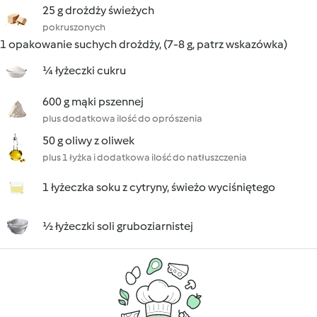
25 g drożdży świeżych
pokruszonych
1 opakowanie suchych drożdży, (7-8 g, patrz wskazówka)
¼ łyżeczki cukru
600 g mąki pszennej
plus dodatkowa ilość do oprószenia
50 g oliwy z oliwek
plus 1 łyżka i dodatkowa ilość do natłuszczenia
1 łyżeczka soku z cytryny, świeżo wyciśniętego
½ łyżeczki soli gruboziarnistej