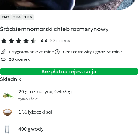
TM7
TM6
TM5
Śródziemnomorski chleb rozmarynowy
4.4
52 oceny
Przygotowanie 25 min
Czas całkowity 1 godz. 55 min
28 kromek
Bezpłatna rejestracja
Składniki
20 g rozmarynu, świeżego
tylko liście
1 ½ łyżeczki soli
400 g wody