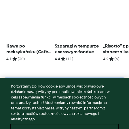
Kawa po
Szparagi w tempurze
„Risotto” z 
meksykańsku (Café
z serowym fondue
słonecznika
de Olla)
czosnkiem
4.1
(30)
4.4
(11)
4.2
(6)
niedźwiedz
Korzystamy z plików cookie, aby umożliwić prawidłowe
© Copyright 2026
działanie naszej witryny, personalizowanie treści i reklam, w
celu zapewnienia funkcji w mediach społecznościowych
Warunki korzystania
oraz analizy ruchu. Udostępniamy również informacje na
Polityka prywatności
temat korzystania z naszej witryny naszymi partnerom z
Disclaimer
sektora mediów społecznościowych, reklamowego i
analitycznego.
Znak wydawcy
Pliki cookie