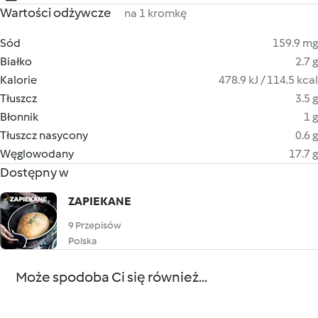
Wartości odżywcze
na 1 kromkę
Sód
159.9 mg
Białko
2.7 g
Kalorie
478.9 kJ / 114.5 kcal
Tłuszcz
3.5 g
Błonnik
1 g
Tłuszcz nasycony
0.6 g
Węglowodany
17.7 g
Dostępny w
ZAPIEKANE
9 Przepisów
Polska
Może spodoba Ci się również...