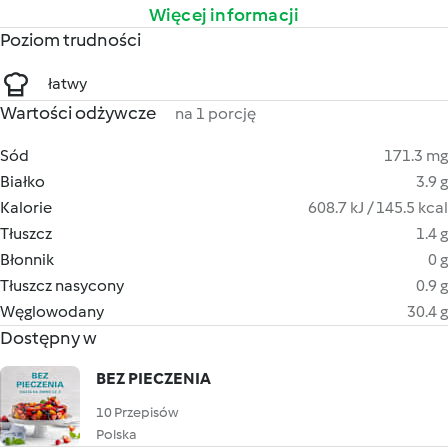
Więcej informacji
Poziom trudności
łatwy
Wartości odżywcze
na 1 porcję
Sód
171.3 mg
Białko
3.9 g
Kalorie
608.7 kJ / 145.5 kcal
Tłuszcz
1.4 g
Błonnik
0 g
Tłuszcz nasycony
0.9 g
Węglowodany
30.4 g
Dostępny w
BEZ PIECZENIA
10 Przepisów
Polska