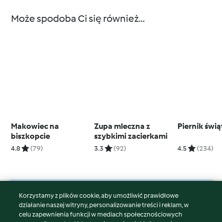
Może spodoba Ci się również...
Makowiec na
Zupa mleczna z
Piernik świ
biszkopcie
szybkimi zacierkami
4.8
(79)
3.3
(92)
4.5
(234)
Korzystamy z plików cookie, aby umożliwić prawidłowe
© Copyright 2026
działanie naszej witryny, personalizowanie treści i reklam, w
celu zapewnienia funkcji w mediach społecznościowych
Warunki korzystania