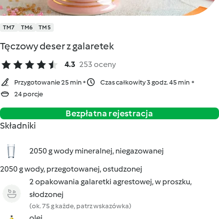
TM7
TM6
TM5
Tęczowy deser z galaretek
4.3
253 oceny
Przygotowanie 25 min
Czas całkowity 3 godz. 45 min
24 porcje
Bezpłatna rejestracja
Składniki
2050 g wody mineralnej, niegazowanej
2050 g wody, przegotowanej, ostudzonej
2 opakowania galaretki agrestowej, w proszku,
słodzonej
(ok. 75 g każde, patrz wskazówka)
olej