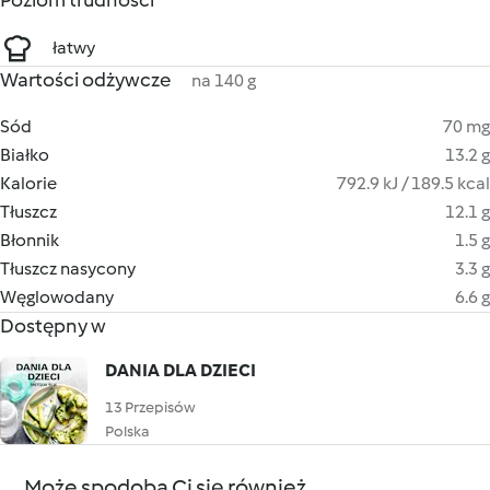
Poziom trudności
łatwy
Wartości odżywcze
na 140 g
Sód
70 mg
Białko
13.2 g
Kalorie
792.9 kJ / 189.5 kcal
Tłuszcz
12.1 g
Błonnik
1.5 g
Tłuszcz nasycony
3.3 g
Węglowodany
6.6 g
Dostępny w
DANIA DLA DZIECI
13 Przepisów
Polska
Może spodoba Ci się również...