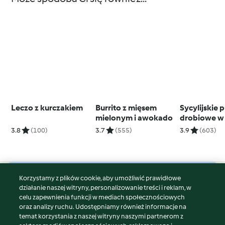
Leczo z kurczakiem
Burrito z mięsem
Sycylijskie 
mielonym i awokado
drobiowe w 
pomidorow
3.8
(100)
3.7
(555)
3.9
(603)
makarone
Korzystamy z plików cookie, aby umożliwić prawidłowe
© Copyright 2026
działanie naszej witryny, personalizowanie treści i reklam, w
celu zapewnienia funkcji w mediach społecznościowych
Warunki korzystania
oraz analizy ruchu. Udostępniamy również informacje na
Polityka prywatności
temat korzystania z naszej witryny naszymi partnerom z