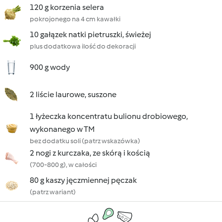
120 g korzenia selera
pokrojonego na 4 cm kawałki
10 gałązek natki pietruszki, świeżej
plus dodatkowa ilość do dekoracji
900 g wody
2 liście laurowe, suszone
1 łyżeczka koncentratu bulionu drobiowego,
wykonanego w TM
bez dodatku soli (patrz wskazówka)
2 nogi z kurczaka, ze skórą i kością
(700-800 g), w całości
80 g kaszy jęczmiennej pęczak
(patrz wariant)