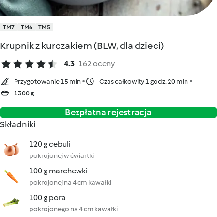
TM7
TM6
TM5
Krupnik z kurczakiem (BLW, dla dzieci)
4.3
162 oceny
Przygotowanie 15 min
Czas całkowity 1 godz. 20 min
1300 g
Bezpłatna rejestracja
Składniki
120 g cebuli
pokrojonej w ćwiartki
100 g marchewki
pokrojonej na 4 cm kawałki
100 g pora
pokrojonego na 4 cm kawałki