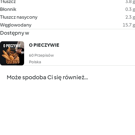
Tłuszcz
3.8 g
Błonnik
0.3 g
Tłuszcz nasycony
2.3 g
Węglowodany
15.7 g
Dostępny w
O PIECZYWIE
60 Przepisów
Polska
Może spodoba Ci się również...