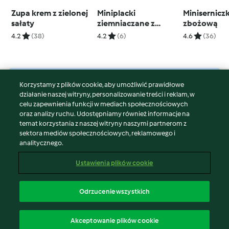
Zupa krem z zielonej
Miniplacki
Minisernicz
sałaty
ziemniaczane z
zbożową
serkiem i łososiem
4.2
(38)
4.2
(6)
4.6
(36)
(TM5)
Korzystamy z plików cookie, aby umożliwić prawidłowe
© Copyright 2026
działanie naszej witryny, personalizowanie treści i reklam, w
celu zapewnienia funkcji w mediach społecznościowych
Warunki korzystania
oraz analizy ruchu. Udostępniamy również informacje na
Polityka prywatności
temat korzystania z naszej witryny naszymi partnerom z
Disclaimer
sektora mediów społecznościowych, reklamowego i
analitycznego.
Znak wydawcy
Pliki cookie
Ustawienia plików cookie
Zgłoś treść
Odstąp od umowy
Odrzucenie wszystkich
Oświadczenie o dostępności
polski
Akceptowanie plików cookie