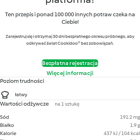
Ten przepis i ponad 100 000 innych potraw czeka na
Ciebie!
Zarejestruj się i otrzymaj 30 dni bezpłatnego okresu próbnego, aby
odkrywać świat Cookidoo® bez zobowiązań.
Bezpłatna rejestracja
Więcej informacji
Poziom trudności
łatwy
Wartości odżywcze
na 1 sztukę
Sód
191.2 mg
Białko
1.9 g
Kalorie
437 kJ / 104 kcal