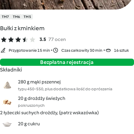
TM7
TM6
TM5
Bułki z kminkiem
3.5
77 ocen
Przygotowanie 15 min
Czas całkowity 30 min
16 sztuk
Bezpłatna rejestracja
Składniki
280 g mąki pszennej
typu 450-550, plus dodatkowa ilość do oprószenia
20 g drożdży świeżych
pokruszonych
2 łyżeczki suchych drożdży, (patrz wskazówka)
20 g cukru