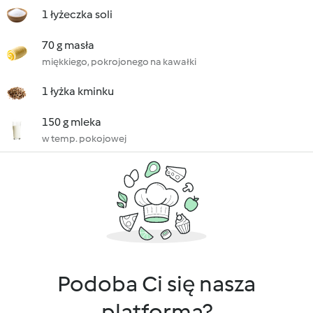
1 łyżeczka soli
70 g masła
miękkiego, pokrojonego na kawałki
1 łyżka kminku
150 g mleka
w temp. pokojowej
Podoba Ci się nasza
platforma?