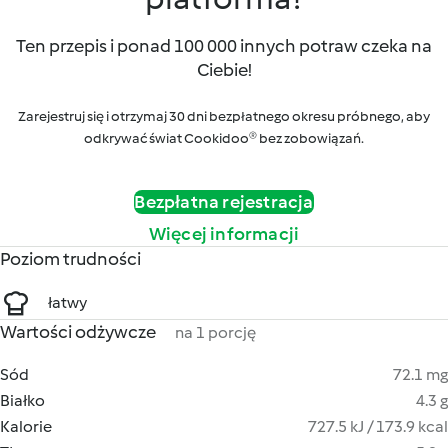
Ten przepis i ponad 100 000 innych potraw czeka na
Ciebie!
Zarejestruj się i otrzymaj 30 dni bezpłatnego okresu próbnego, aby
odkrywać świat Cookidoo® bez zobowiązań.
Bezpłatna rejestracja
Więcej informacji
Poziom trudności
łatwy
Wartości odżywcze
na 1 porcję
Sód
72.1 mg
Białko
4.3 g
Kalorie
727.5 kJ / 173.9 kcal