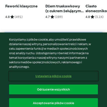
Faworki klasyczne
Dżem truskawkowy
Ciasto
(z cukrem żelującym
słonecznik
3:1)
4.8
(491)
4.7
(289)
4.8
(3.1K)
Korzystamy z plików cookie, aby umożliwić prawidłowe
© Copyright 2026
działanie naszej witryny, personalizowanie treści i reklam, w
celu zapewnienia funkcji w mediach społecznościowych
Warunki korzystania
oraz analizy ruchu. Udostępniamy również informacje na
Polityka prywatności
temat korzystania z naszej witryny naszymi partnerom z
Disclaimer
sektora mediów społecznościowych, reklamowego i
analitycznego.
Znak wydawcy
Pliki cookie
Ustawienia plików cookie
Zgłoś treść
Odstąp od umowy
Odrzucenie wszystkich
Oświadczenie o dostępności
polski
Akceptowanie plików cookie