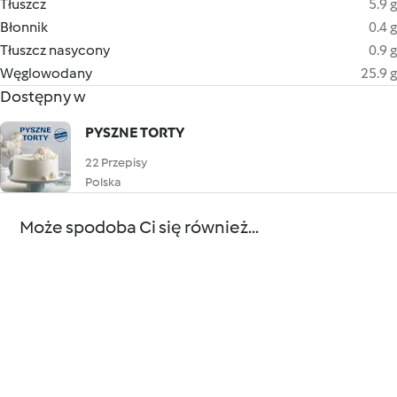
Tłuszcz
5.9 g
Błonnik
0.4 g
Tłuszcz nasycony
0.9 g
Węglowodany
25.9 g
Dostępny w
PYSZNE TORTY
22 Przepisy
Polska
Może spodoba Ci się również...