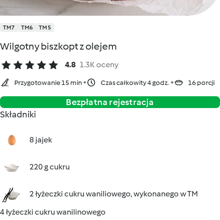
TM7
TM6
TM5
Wilgotny biszkopt z olejem
4.8
1.3K oceny
Przygotowanie 15 min
Czas całkowity 4 godz.
16 porcji
Bezpłatna rejestracja
Składniki
8 jajek
220 g cukru
2 łyżeczki cukru waniliowego, wykonanego w TM
4 łyżeczki cukru wanilinowego