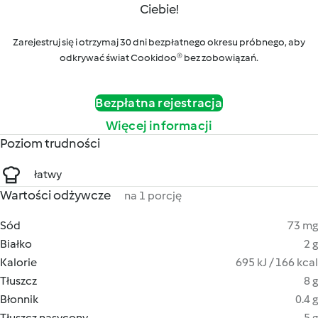
Ciebie!
Zarejestruj się i otrzymaj 30 dni bezpłatnego okresu próbnego, aby
odkrywać świat Cookidoo® bez zobowiązań.
Bezpłatna rejestracja
Więcej informacji
Poziom trudności
łatwy
Wartości odżywcze
na 1 porcję
Sód
73 mg
Białko
2 g
Kalorie
695 kJ / 166 kcal
Tłuszcz
8 g
Błonnik
0.4 g
Tłuszcz nasycony
5 g