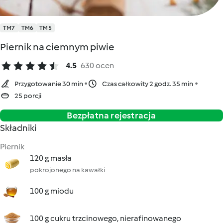
TM7
TM6
TM5
Piernik na ciemnym piwie
4.5
630 ocen
Przygotowanie 30 min
Czas całkowity 2 godz. 35 min
25 porcji
Bezpłatna rejestracja
Składniki
Piernik
120 g masła
pokrojonego na kawałki
100 g miodu
100 g cukru trzcinowego, nierafinowanego