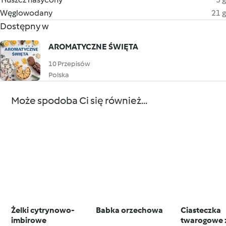
Węglowodany
21 g
Dostępny w
AROMATYCZNE ŚWIĘTA
10 Przepisów
Polska
Może spodoba Ci się również...
Żelki cytrynowo-
Babka orzechowa
Ciasteczka
imbirowe
twarogowe z