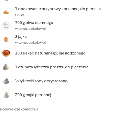
1 opakowanie przyprawy korzennej do piernika
(40 g)
200 g piwa ciemnego
w temp. pokojowej
3 jajka
w temp. pokojowej
10 g kakao naturalnego, niesłodzonego
1 czubata łyżeczka proszku do pieczenia
½ łyżeczki sody oczyszczonej
300 g mąki pszennej
Polewa czekoladowa