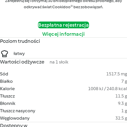
Zarejestruj się i otrzymaj 30 dni bezpłatnego okresu próbnego, aby
odkrywać świat Cookidoo® bez zobowiązań.
Bezpłatna rejestracja
Więcej informacji
Poziom trudności
łatwy
Wartości odżywcze
na 1 słoik
Sód
1517.5 mg
Białko
7 g
Kalorie
1008 kJ / 240.8 kcal
Tłuszcz
11.5 g
Błonnik
9.3 g
Tłuszcz nasycony
1 g
Węglowodany
32.5 g
Dostępny w