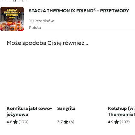
STACJA THERMOMIX FRIEND® - PRZETWORY
10 Przepisów
Polska
Może spodoba Ci się również...
Konfitura jabłkowo-
Sangrita
Ketchup (w s
jeżynowa
Thermomix 
4.8
(170)
3.7
(6)
4.9
(207)