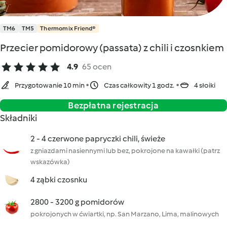
TM6
TM5
Thermomix Friend®
Przecier pomidorowy (passata) z chili i czosnkiem
4.9
65 ocen
Przygotowanie 10 min
Czas całkowity 1 godz.
4 słoiki
Bezpłatna rejestracja
Składniki
2 - 4 czerwone papryczki chili, świeże
z gniazdami nasiennymi lub bez, pokrojone na kawałki (patrz
wskazówka)
4 ząbki czosnku
2800 - 3200 g pomidorów
pokrojonych w ćwiartki, np. San Marzano, Lima, malinowych