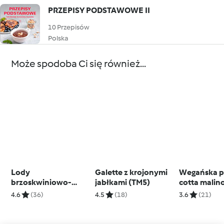
PRZEPISY PODSTAWOWE II
10 Przepisów
Polska
Może spodoba Ci się również...
Lody
Galette z krojonymi
Wegańska 
brzoskwiniowo-
jabłkami (TM5)
cotta mali
migdałowe
kokosowa
4.6
(36)
4.5
(18)
3.6
(21)