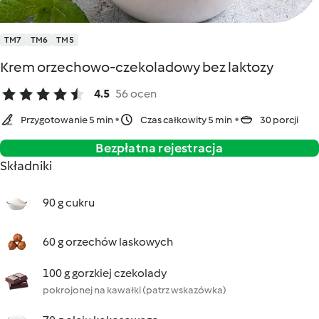
TM7
TM6
TM5
Krem orzechowo-czekoladowy bez laktozy
4.5
56 ocen
Przygotowanie 5 min
Czas całkowity 5 min
30 porcji
Bezpłatna rejestracja
Składniki
90 g cukru
60 g orzechów laskowych
100 g gorzkiej czekolady
pokrojonej na kawałki (patrz wskazówka)