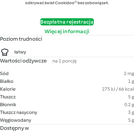
odkrywać świat Cookidoo® bez zobowiązań.
Bezpłatna rejestracja
Więcej informacji
Poziom trudności
łatwy
Wartości odżywcze
na 1 porcję
Sód
2 mg
Białko
1 g
Kalorie
275 kJ / 66 kcal
Tłuszcz
5 g
Błonnik
0.2 g
Tłuszcz nasycony
3 g
Węglowodany
5 g
Dostępny w