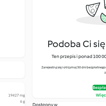
Podoba Ci się
Ten przepis i ponad 100 0
Zarejestruj się i otrzymaj 30 dni bezpłatn
z
Bezpła
Więc
19427 mg
6 g
Dostępny w