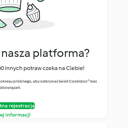
 nasza platforma?
00 innych potraw czeka na Ciebie!
ego okresu próbnego, aby odkrywać świat Cookidoo® bez
obowiązań.
tna rejestracja
ej informacji