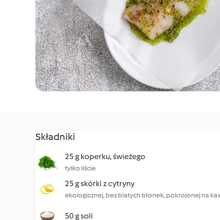
Składniki
25 g koperku, świeżego
tylko liście
25 g skórki z cytryny
ekologicznej, bez białych błonek, pokrojonej na ka
50 g soli