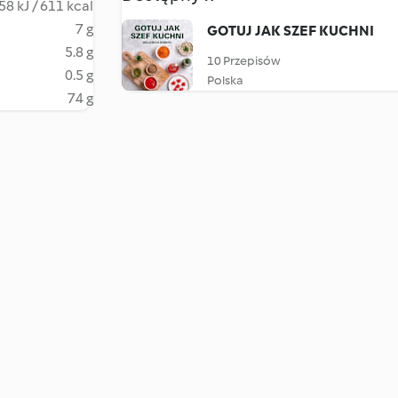
58 kJ / 611 kcal
7 g
GOTUJ JAK SZEF KUCHNI
5.8 g
10 Przepisów
0.5 g
Polska
74 g