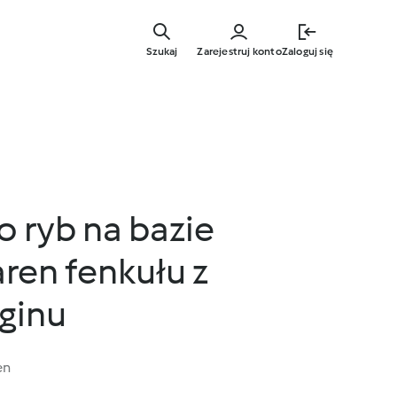
Przejdź
do
Szukaj
Zarejestruj konto
Zaloguj się
głównej
treści
 ryb na bazie
aren fenkułu z
ginu
en