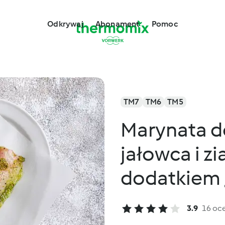
Odkrywaj
Abonament
Pomoc
TM7
TM6
TM5
Marynata do
jałowca i zi
dodatkiem 
3.9
16 oc