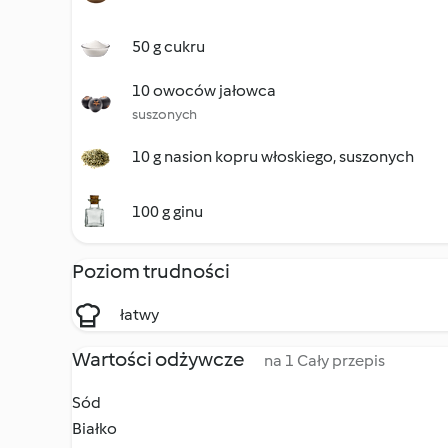
50 g cukru
10 owoców jałowca
suszonych
10 g nasion kopru włoskiego, suszonych
100 g ginu
Poziom trudności
łatwy
Wartości odżywcze
na 1 Cały przepis
Sód
Białko