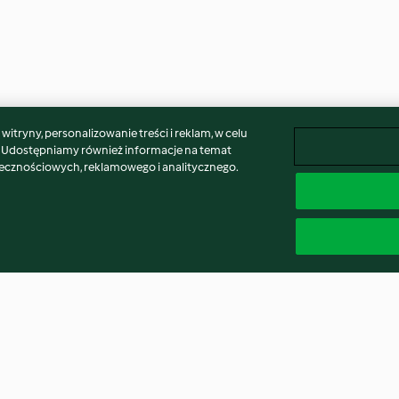
itryny, personalizowanie treści i reklam, w celu
. Udostępniamy również informacje na temat
łecznościowych, reklamowego i analitycznego.