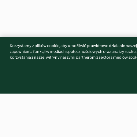
Korzystamy z plików cookie, aby umożliwić prawidłowe działanie naszej w
Może spodoba Ci się również...
zapewnienia funkcji w mediach społecznościowych oraz analizy ruchu
korzystania z naszej witryny naszymi partnerom z sektora mediów spo