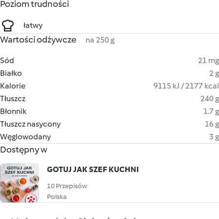
Poziom trudności
łatwy
Wartości odżywcze
na 250 g
Sód
21 mg
Białko
2 g
Kalorie
9115 kJ / 2177 kcal
Tłuszcz
240 g
Błonnik
1.7 g
Tłuszcz nasycony
16 g
Węglowodany
3 g
Dostępny w
GOTUJ JAK SZEF KUCHNI
10 Przepisów
Polska