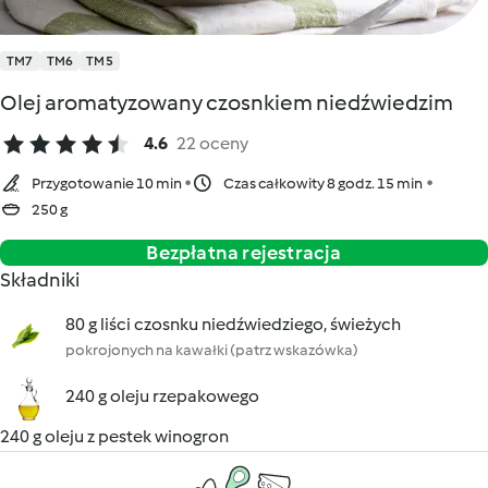
TM7
TM6
TM5
Olej aromatyzowany czosnkiem niedźwiedzim
4.6
22 oceny
Przygotowanie 10 min
Czas całkowity 8 godz. 15 min
250 g
Bezpłatna rejestracja
Składniki
80 g liści czosnku niedźwiedziego, świeżych
pokrojonych na kawałki (patrz wskazówka)
240 g oleju rzepakowego
240 g oleju z pestek winogron