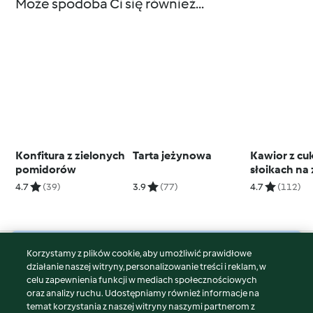
Może spodoba Ci się również...
Konfitura z zielonych
Tarta jeżynowa
Kawior z cuk
pomidorów
słoikach na
4.7
(39)
3.9
(77)
4.7
(112)
Korzystamy z plików cookie, aby umożliwić prawidłowe
© Copyright 2026
działanie naszej witryny, personalizowanie treści i reklam, w
celu zapewnienia funkcji w mediach społecznościowych
Warunki korzystania
oraz analizy ruchu. Udostępniamy również informacje na
Polityka prywatności
temat korzystania z naszej witryny naszymi partnerom z