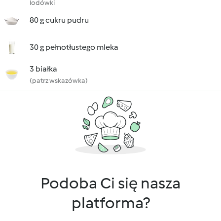
lodówki
80 g cukru pudru
30 g pełnotłustego mleka
3 białka
(patrz wskazówka)
Podoba Ci się nasza
platforma?