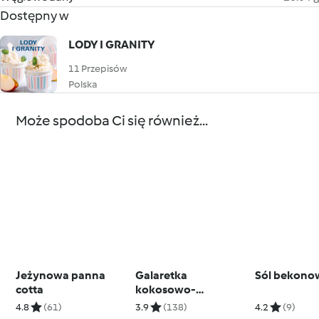
Dostępny w
LODY I GRANITY
11 Przepisów
Polska
Może spodoba Ci się również...
Jeżynowa panna
Galaretka
Sól bekono
cotta
kokosowo-
pomarańczowo-
4.8
(61)
3.9
(138)
4.2
(9)
malinowa