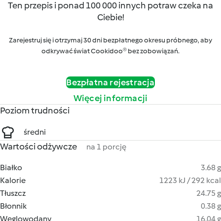
Ten przepis i ponad 100 000 innych potraw czeka na
Ciebie!
Zarejestruj się i otrzymaj 30 dni bezpłatnego okresu próbnego, aby
odkrywać świat Cookidoo® bez zobowiązań.
Bezpłatna rejestracja
Więcej informacji
Poziom trudności
średni
Wartości odżywcze
na 1 porcję
Białko
3.68 g
Kalorie
1223 kJ / 292 kcal
Tłuszcz
24.75 g
Błonnik
0.38 g
Węglowodany
16.04 g