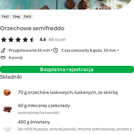
TM7
TM6
TM5
Orzechowe semifreddo
4.6
46 ocen
Przygotowanie 35 min
Czas całkowity 8 godz. 35 min
8 porcji
Bezpłatna rejestracja
Składniki
70 g orzechów laskowych, łuskanych, ze skórką
60 g mlecznej czekolady
pokrojonej na kawałki
400 g śmietany
36-42% tłuszczu, dobrej jakości, mocno schłodzonej, prosto z