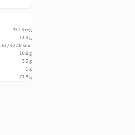
931.3 mg
13.5 g
 kJ / 427.8 kcal
10.8 g
5.3 g
1 g
71.8 g