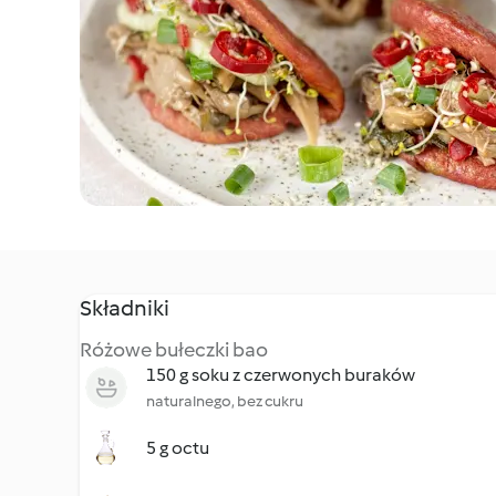
Składniki
Różowe bułeczki bao
150 g soku z czerwonych buraków
naturalnego, bez cukru
5 g octu