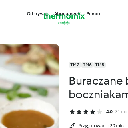
Odkrywaj
Abonament
Pomoc
TM7
TM6
TM5
Buraczane b
boczniaka
4.0
71 oc
Przygotowanie 30 min