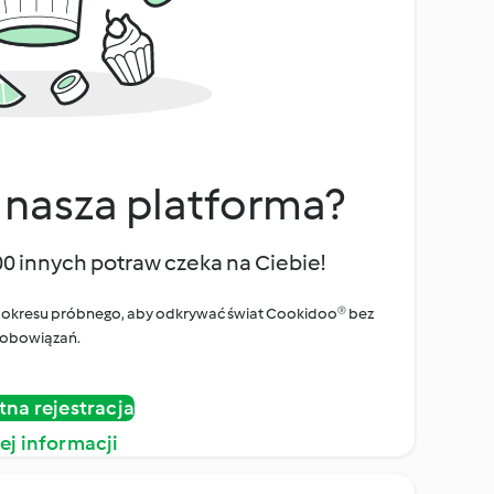
 nasza platforma?
00 innych potraw czeka na Ciebie!
ego okresu próbnego, aby odkrywać świat Cookidoo® bez
obowiązań.
tna rejestracja
ej informacji