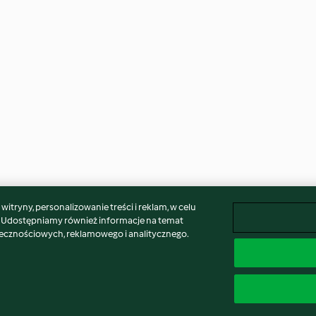
itryny, personalizowanie treści i reklam, w celu
. Udostępniamy również informacje na temat
łecznościowych, reklamowego i analitycznego.