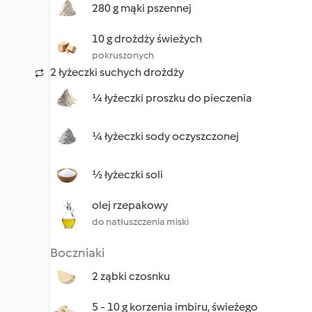
280 g mąki pszennej
10 g drożdży świeżych
pokruszonych
2 łyżeczki suchych drożdży
¼ łyżeczki proszku do pieczenia
¼ łyżeczki sody oczyszczonej
½ łyżeczki soli
olej rzepakowy
do natłuszczenia miski
Boczniaki
2 ząbki czosnku
5 - 10 g korzenia imbiru, świeżego