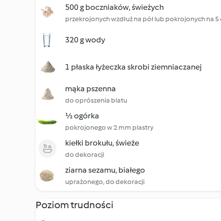
500 g boczniaków, świeżych
przekrojonych wzdłuż na pół lub pokrojonych na 5
320 g wody
1 płaska łyżeczka skrobi ziemniaczanej
mąka pszenna
do oprószenia blatu
½ ogórka
pokrojonego w 2 mm plastry
kiełki brokułu, świeże
do dekoracji
ziarna sezamu, białego
uprażonego, do dekoracji
Poziom trudności