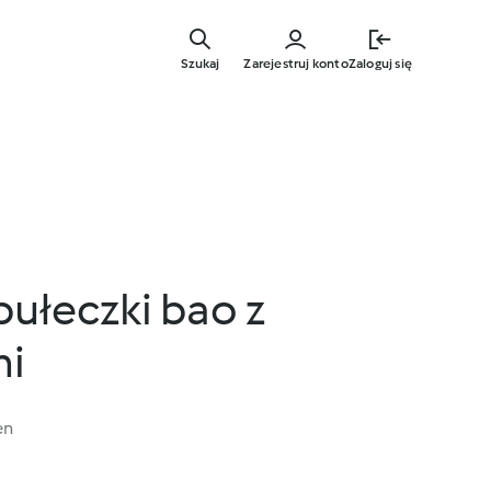
Przejdź
do
Szukaj
Zarejestruj konto
Zaloguj się
głównej
treści
ułeczki bao z
mi
en