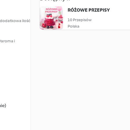
RÓŻOWE PRZEPISY
10 Przepisów
s dodatkowa ilość
Polska
Varoma i
ie)