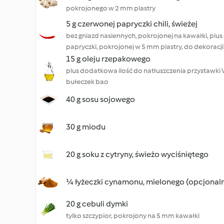
pokrojonego w 2 mm plastry
5 g czerwonej papryczki chili, świeżej
bez gniazd nasiennych, pokrojonej na kawałki, plu
papryczki, pokrojonej w 5 mm plastry, do dekoracji
15 g oleju rzepakowego
plus dodatkowa ilość do natłuszczenia przystawki 
bułeczek bao
40 g sosu sojowego
30 g miodu
20 g soku z cytryny, świeżo wyciśniętego
¼ łyżeczki cynamonu, mielonego (opcjonaln
20 g cebuli dymki
tylko szczypior, pokrojony na 5 mm kawałki