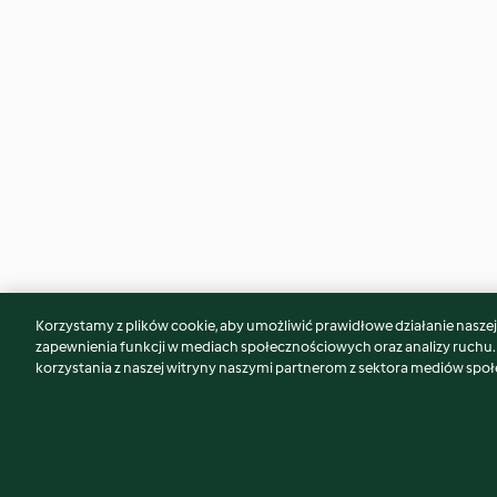
Korzystamy z plików cookie, aby umożliwić prawidłowe działanie naszej w
Może spodoba Ci się również...
zapewnienia funkcji w mediach społecznościowych oraz analizy ruchu
korzystania z naszej witryny naszymi partnerom z sektora mediów spo