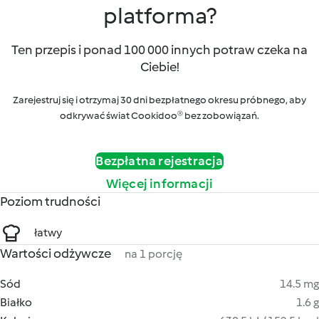
platforma?
Ten przepis i ponad 100 000 innych potraw czeka na
Ciebie!
Zarejestruj się i otrzymaj 30 dni bezpłatnego okresu próbnego, aby
odkrywać świat Cookidoo® bez zobowiązań.
Bezpłatna rejestracja
Więcej informacji
Poziom trudności
łatwy
Wartości odżywcze
na 1 porcję
Sód
14.5 mg
Białko
1.6 g