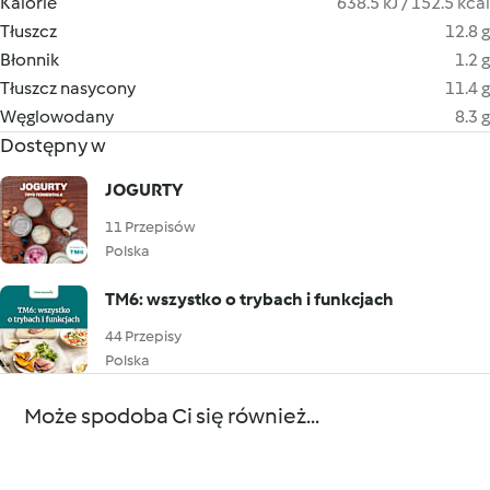
Kalorie
638.5 kJ / 152.5 kcal
Tłuszcz
12.8 g
Błonnik
1.2 g
Tłuszcz nasycony
11.4 g
Węglowodany
8.3 g
Dostępny w
JOGURTY
11 Przepisów
Polska
TM6: wszystko o trybach i funkcjach
44 Przepisy
Polska
Może spodoba Ci się również...