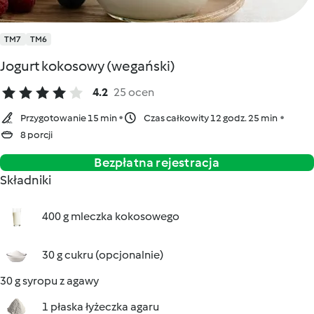
TM7
TM6
Jogurt kokosowy (wegański)
4.2
25 ocen
Przygotowanie 15 min
Czas całkowity 12 godz. 25 min
8 porcji
Bezpłatna rejestracja
Składniki
400 g mleczka kokosowego
30 g cukru (opcjonalnie)
30 g syropu z agawy
1 płaska łyżeczka agaru