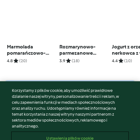
Marmolada
Rozmarynowo-
Jogurt z or
pomarańczowo-
parmezanowe
nerkowca z 
daktylowa
krakersy z pulpy
(wegański)
4.8
(20)
3.9
(18)
4.4
(10)
migdałowej
Korzystamy z plików cookie, aby umożliwić prawidłowe
© Copyright 2026
działanie naszej witryny, personalizowanie treści i reklam, w
celu zapewnienia funkcji w mediach społecznościowych
Warunki korzystania
oraz analizy ruchu. Udostępniamy również informacje na
Polityka prywatności
temat korzystania z naszej witryny naszymi partnerom z
Disclaimer
sektora mediów społecznościowych, reklamowego i
analitycznego.
Znak wydawcy
Pliki cookie
Ustawienia plików cookie