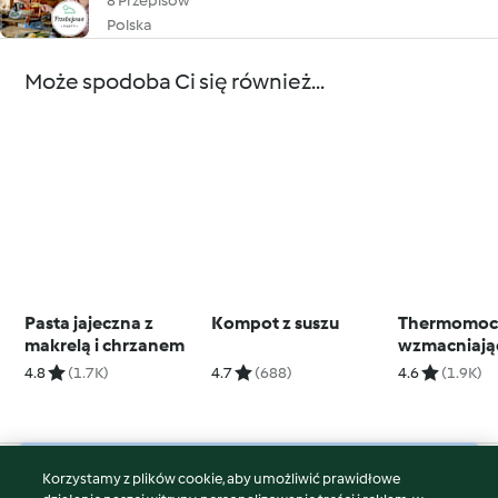
8 Przepisów
Polska
Może spodoba Ci się również...
Pasta jajeczna z
Kompot z suszu
Thermomoc 
makrelą i chrzanem
wzmacniają
odporność
4.8
(1.7K)
4.7
(688)
4.6
(1.9K)
Korzystamy z plików cookie, aby umożliwić prawidłowe
© Copyright 2026