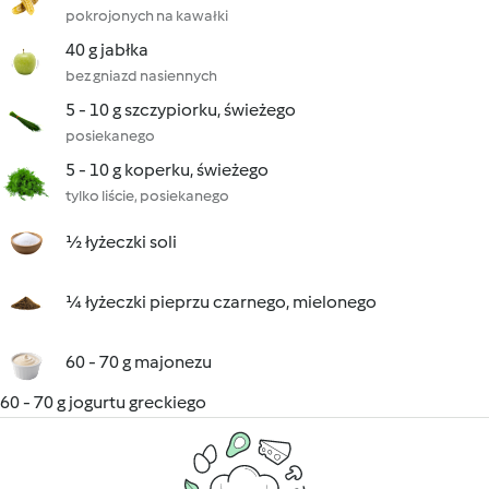
pokrojonych na kawałki
40 g jabłka
bez gniazd nasiennych
5 - 10 g szczypiorku, świeżego
posiekanego
5 - 10 g koperku, świeżego
tylko liście, posiekanego
½ łyżeczki soli
¼ łyżeczki pieprzu czarnego, mielonego
60 - 70 g majonezu
60 - 70 g jogurtu greckiego