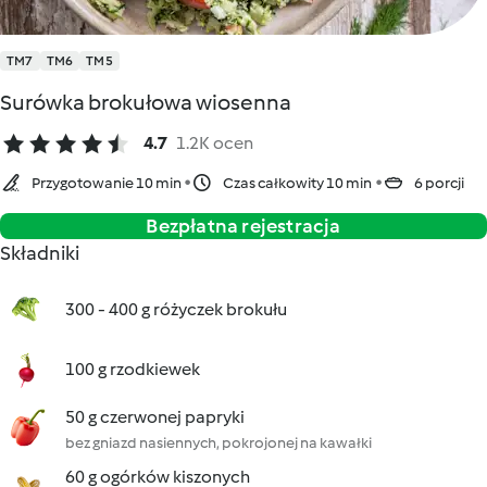
TM7
TM6
TM5
Surówka brokułowa wiosenna
4.7
1.2K ocen
Przygotowanie 10 min
Czas całkowity 10 min
6 porcji
Bezpłatna rejestracja
Składniki
300 - 400 g różyczek brokułu
100 g rzodkiewek
50 g czerwonej papryki
bez gniazd nasiennych, pokrojonej na kawałki
60 g ogórków kiszonych