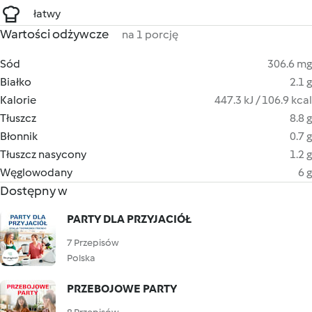
łatwy
Wartości odżywcze
na 1 porcję
Sód
306.6 mg
Białko
2.1 g
Kalorie
447.3 kJ / 106.9 kcal
Tłuszcz
8.8 g
Błonnik
0.7 g
Tłuszcz nasycony
1.2 g
Węglowodany
6 g
Dostępny w
PARTY DLA PRZYJACIÓŁ
7 Przepisów
Polska
PRZEBOJOWE PARTY