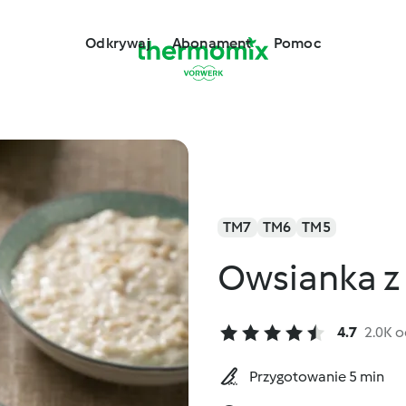
Odkrywaj
Abonament
Pomoc
TM7
TM6
TM5
Owsianka z
4.7
2.0K 
Przygotowanie 5 min