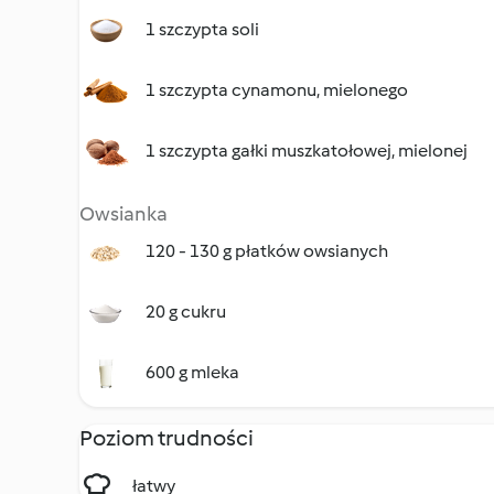
1 szczypta soli
1 szczypta cynamonu, mielonego
1 szczypta gałki muszkatołowej, mielonej
Owsianka
120 - 130 g płatków owsianych
20 g cukru
600 g mleka
Poziom trudności
łatwy