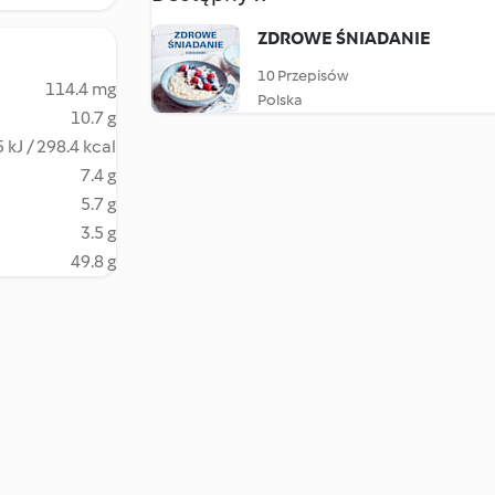
ZDROWE ŚNIADANIE
10 Przepisów
114.4 mg
Polska
10.7 g
 kJ / 298.4 kcal
7.4 g
5.7 g
3.5 g
49.8 g