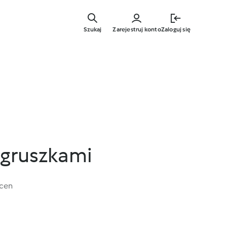
Przejdź
do
Szukaj
Zarejestruj konto
Zaloguj się
głównej
treści
 gruszkami
ocen