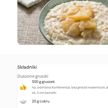
Składniki
Duszone gruszki
300 g gruszek
np. odmiana Konferencja, bez gniazd nasiennych, 
ok. 2 cm kawałki
20 g cukru