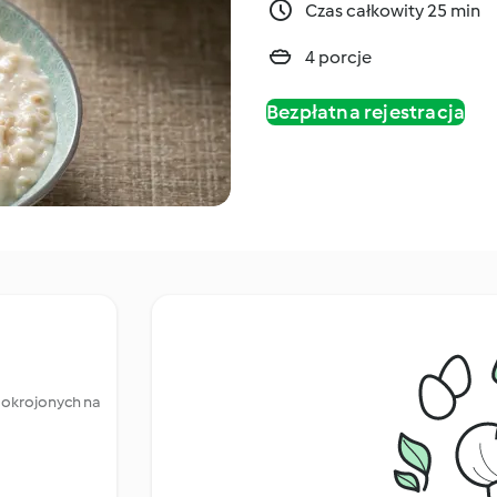
Czas całkowity 25 min
4 porcje
Bezpłatna rejestracja
pokrojonych na