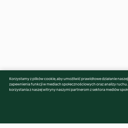
Korzystamy z plików cookie, aby umożliwić prawidłowe działanie naszej w
Może spodoba Ci się również...
zapewnienia funkcji w mediach społecznościowych oraz analizy ruchu
korzystania z naszej witryny naszymi partnerom z sektora mediów spo