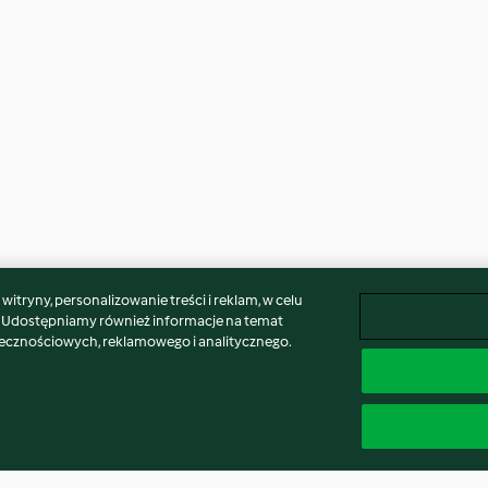
itryny, personalizowanie treści i reklam, w celu
. Udostępniamy również informacje na temat
łecznościowych, reklamowego i analitycznego.