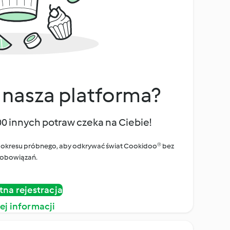
 nasza platforma?
00 innych potraw czeka na Ciebie!
ego okresu próbnego, aby odkrywać świat Cookidoo® bez
obowiązań.
tna rejestracja
ej informacji