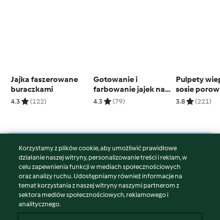
Jajka faszerowane
Gotowanie i
Pulpety wi
buraczkami
farbowanie jajek na
sosie porow
brązowo (łupinami
osłoną noż
4.3
(122)
4.3
(79)
3.8
(221)
cebuli)
miksującego
Korzystamy z plików cookie, aby umożliwić prawidłowe
© Copyright 2026
działanie naszej witryny, personalizowanie treści i reklam, w
celu zapewnienia funkcji w mediach społecznościowych
Warunki korzystania
oraz analizy ruchu. Udostępniamy również informacje na
Polityka prywatności
temat korzystania z naszej witryny naszymi partnerom z
Disclaimer
sektora mediów społecznościowych, reklamowego i
analitycznego.
Znak wydawcy