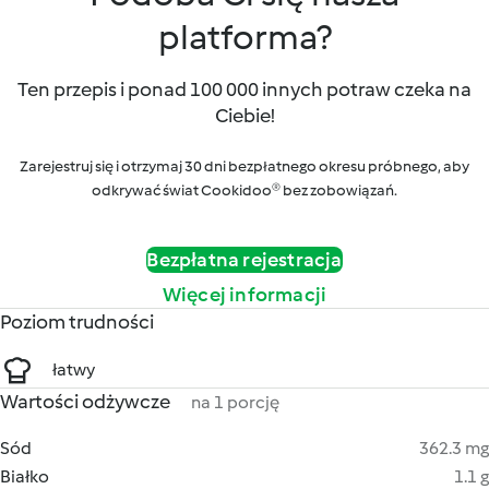
platforma?
Ten przepis i ponad 100 000 innych potraw czeka na
Ciebie!
Zarejestruj się i otrzymaj 30 dni bezpłatnego okresu próbnego, aby
odkrywać świat Cookidoo® bez zobowiązań.
Bezpłatna rejestracja
Więcej informacji
Poziom trudności
łatwy
Wartości odżywcze
na 1 porcję
Sód
362.3 mg
Białko
1.1 g