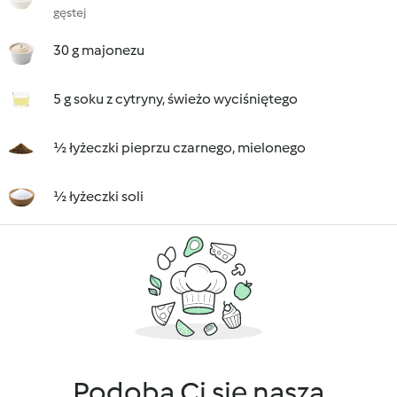
gęstej
30 g majonezu
5 g soku z cytryny, świeżo wyciśniętego
½ łyżeczki pieprzu czarnego, mielonego
½ łyżeczki soli
Podoba Ci się nasza