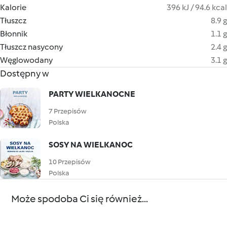
Kalorie
396 kJ / 94.6 kcal
Tłuszcz
8.9 g
Błonnik
1.1 g
Tłuszcz nasycony
2.4 g
Węglowodany
3.1 g
Dostępny w
PARTY WIELKANOCNE
7 Przepisów
Polska
SOSY NA WIELKANOC
10 Przepisów
Polska
Może spodoba Ci się również...