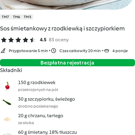
TM7
TM6
TM5
Sos śmietankowy z rzodkiewką i szczypiorkiem
4.5
83 oceny
Przygotowanie 5 min
Czas całkowity 20 min
4 porcje
Bezpłatna rejestracja
Składniki
150 g rzodkiewek
przekrojonych na pół
30 g szczypiorku, świeżego
drobno posiekanego
20 g chrzanu, tartego
ze słoika
60 g śmietany, 18% tłuszczu