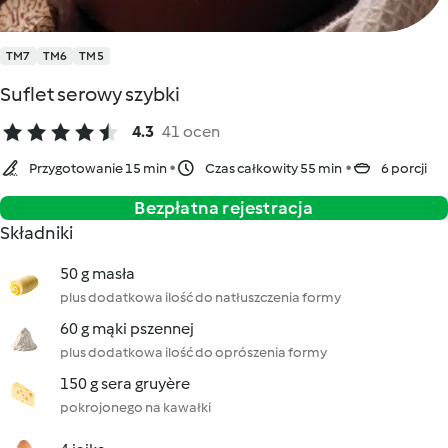
TM7
TM6
TM5
Suflet serowy szybki
4.3
41 ocen
Przygotowanie 15 min
Czas całkowity 55 min
6 porcji
Bezpłatna rejestracja
Składniki
50 g masła
plus dodatkowa ilość do natłuszczenia formy
60 g mąki pszennej
plus dodatkowa ilość do oprószenia formy
150 g sera gruyère
pokrojonego na kawałki