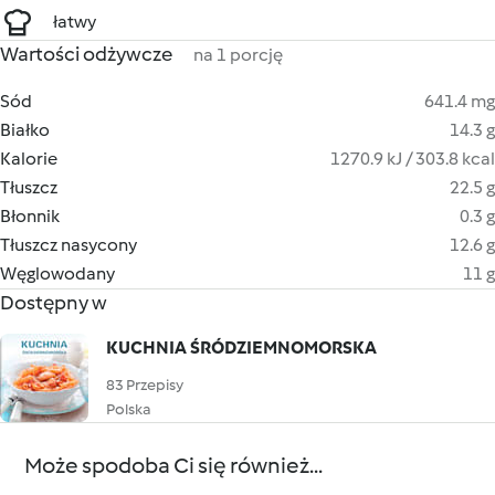
łatwy
Wartości odżywcze
na 1 porcję
Sód
641.4 mg
Białko
14.3 g
Kalorie
1270.9 kJ / 303.8 kcal
Tłuszcz
22.5 g
Błonnik
0.3 g
Tłuszcz nasycony
12.6 g
Węglowodany
11 g
Dostępny w
KUCHNIA ŚRÓDZIEMNOMORSKA
83 Przepisy
Polska
Może spodoba Ci się również...