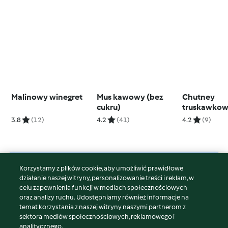
Malinowy winegret
Mus kawowy (bez
Chutney
cukru)
truskawko
3.8
(12)
4.2
(41)
4.2
(9)
Korzystamy z plików cookie, aby umożliwić prawidłowe
© Copyright 2026
działanie naszej witryny, personalizowanie treści i reklam, w
celu zapewnienia funkcji w mediach społecznościowych
Warunki korzystania
oraz analizy ruchu. Udostępniamy również informacje na
Polityka prywatności
temat korzystania z naszej witryny naszymi partnerom z
Disclaimer
sektora mediów społecznościowych, reklamowego i
analitycznego.