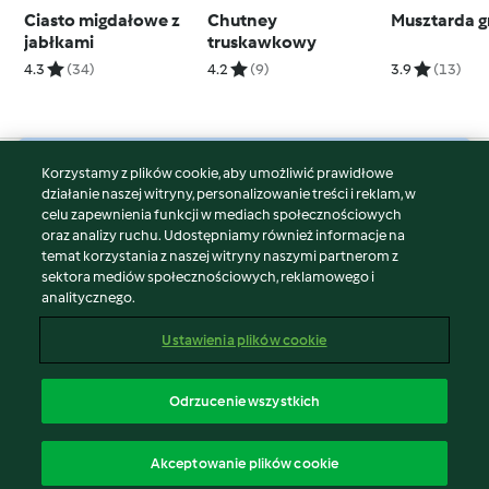
Ciasto migdałowe z
Chutney
Musztarda 
jabłkami
truskawkowy
4.3
(34)
4.2
(9)
3.9
(13)
Korzystamy z plików cookie, aby umożliwić prawidłowe
© Copyright 2026
działanie naszej witryny, personalizowanie treści i reklam, w
celu zapewnienia funkcji w mediach społecznościowych
Warunki korzystania
oraz analizy ruchu. Udostępniamy również informacje na
Polityka prywatności
temat korzystania z naszej witryny naszymi partnerom z
Disclaimer
sektora mediów społecznościowych, reklamowego i
analitycznego.
Znak wydawcy
Pliki cookie
Ustawienia plików cookie
Zgłoś treść
Odstąp od umowy
Odrzucenie wszystkich
Oświadczenie o dostępności
polski
Akceptowanie plików cookie