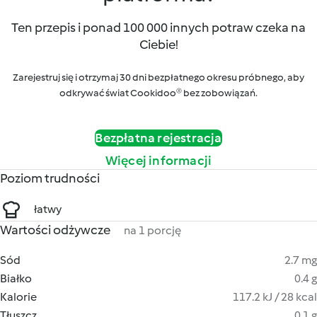
Ten przepis i ponad 100 000 innych potraw czeka na
Ciebie!
Zarejestruj się i otrzymaj 30 dni bezpłatnego okresu próbnego, aby
odkrywać świat Cookidoo® bez zobowiązań.
Bezpłatna rejestracja
Więcej informacji
Poziom trudności
łatwy
Wartości odżywcze
na 1 porcję
Sód
2.7 mg
Białko
0.4 g
Kalorie
117.2 kJ / 28 kcal
Tłuszcz
0.1 g