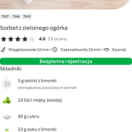
TM7
TM6
TM5
Sorbet z zielonego ogórka
4.0
23 oceny
Przygotowanie 10 min
Czas całkowity 15 min
8 porcji
Bezpłatna rejestracja
Składniki
5 g skórki z limonki
ekologicznej, bez białych błonek
10 liści mięty, świeżej
40 g cukru
10 g soku z limonki