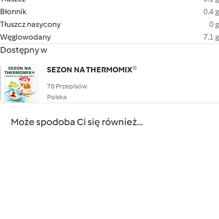
Błonnik
0.4 g
Tłuszcz nasycony
0 g
Węglowodany
7.1 g
Dostępny w
SEZON NA THERMOMIX®
70 Przepisów
Polska
Może spodoba Ci się również...