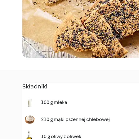
Składniki
100 g mleka
210 g mąki pszennej chlebowej
10 g oliwy z oliwek