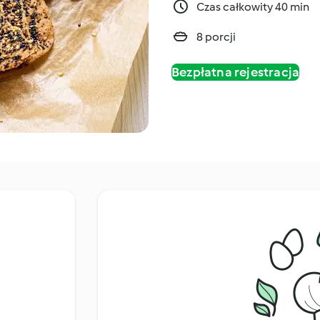
Czas całkowity 40 min
8 porcji
Bezpłatna rejestracja