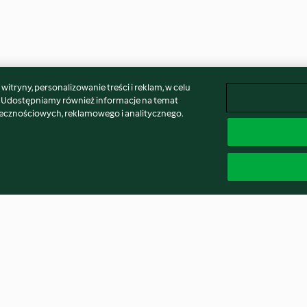
itryny, personalizowanie treści i reklam, w celu
. Udostępniamy również informacje na temat
łecznościowych, reklamowego i analitycznego.
niadaniowe
Zdrowe kulki kakaowe
Grecka bougats