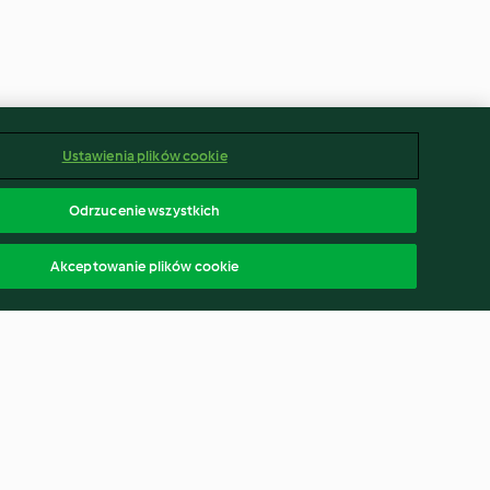
Ustawienia plików cookie
Odrzucenie wszystkich
Akceptowanie plików cookie
a z kremem
Czekoladowe pralinki z