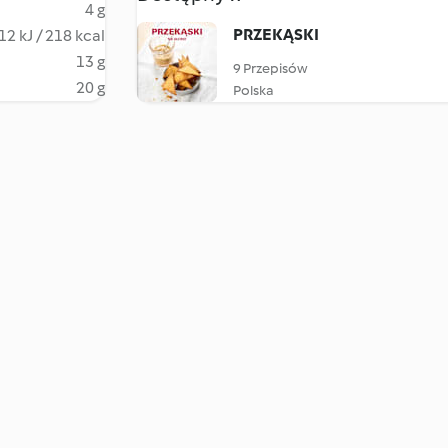
4 g
PRZEKĄSKI
12 kJ / 218 kcal
13 g
9 Przepisów
20 g
Polska