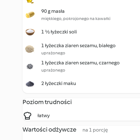
90 g masła
miękkiego, pokrojonego na kawałki
1 ½ łyżeczki soli
1 łyżeczka ziaren sezamu, białego
uprażonego
1 łyżeczka ziaren sezamu, czarnego
uprażonego
2 łyżeczki maku
Poziom trudności
łatwy
Wartości odżywcze
na 1 porcję