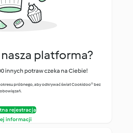
 nasza platforma?
00 innych potraw czeka na Ciebie!
ego okresu próbnego, aby odkrywać świat Cookidoo® bez
obowiązań.
tna rejestracja
ej informacji