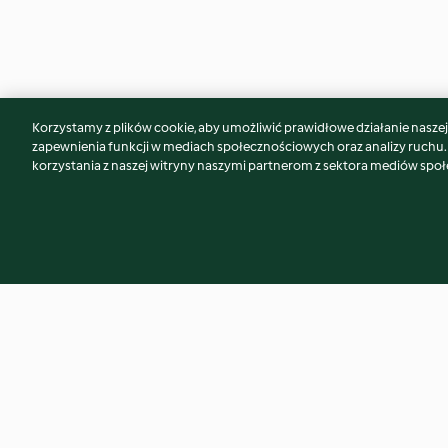
Korzystamy z plików cookie, aby umożliwić prawidłowe działanie naszej w
Może spodoba Ci się również...
zapewnienia funkcji w mediach społecznościowych oraz analizy ruchu
korzystania z naszej witryny naszymi partnerom z sektora mediów spo
Mazurek wieniec z
Kokosowe płatki ś