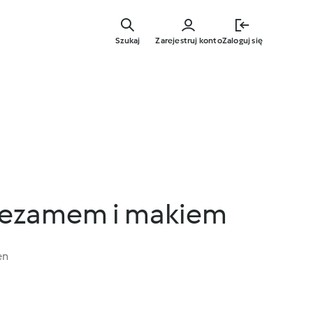
Przejdź
do
Szukaj
Zarejestruj konto
Zaloguj się
głównej
treści
 sezamem i makiem
en