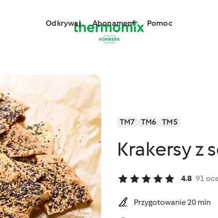
Odkrywaj
Abonament
Pomoc
TM7
TM6
TM5
Krakersy z
4.8
91 oc
Przygotowanie 20 min