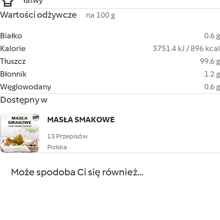
łatwy
Wartości odżywcze
na 100 g
Białko
0.6 g
Kalorie
3751.4 kJ / 896 kcal
Tłuszcz
99.6 g
Błonnik
1.2 g
Węglowodany
0.6 g
Dostępny w
MASŁA SMAKOWE
13 Przepisów
Polska
Może spodoba Ci się również...