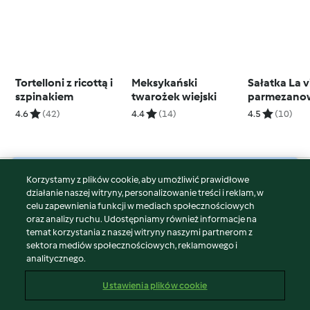
Tortelloni z ricottą i
Meksykański
Sałatka La v
szpinakiem
twarożek wiejski
parmezano
supełkami
4.6
(42)
4.4
(14)
4.5
(10)
Korzystamy z plików cookie, aby umożliwić prawidłowe
© Copyright 2026
działanie naszej witryny, personalizowanie treści i reklam, w
celu zapewnienia funkcji w mediach społecznościowych
Warunki korzystania
oraz analizy ruchu. Udostępniamy również informacje na
Polityka prywatności
temat korzystania z naszej witryny naszymi partnerom z
Disclaimer
sektora mediów społecznościowych, reklamowego i
analitycznego.
Znak wydawcy
Pliki cookie
Ustawienia plików cookie
Zgłoś treść