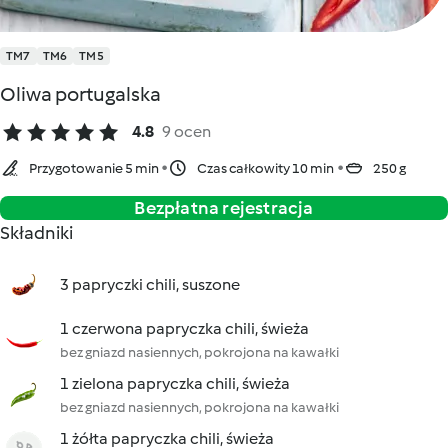
TM7
TM6
TM5
Oliwa portugalska
4.8
9 ocen
Przygotowanie 5 min
Czas całkowity 10 min
250 g
Bezpłatna rejestracja
Składniki
3 papryczki chili, suszone
1 czerwona papryczka chili, świeża
bez gniazd nasiennych, pokrojona na kawałki
1 zielona papryczka chili, świeża
bez gniazd nasiennych, pokrojona na kawałki
1 żółta papryczka chili, świeża