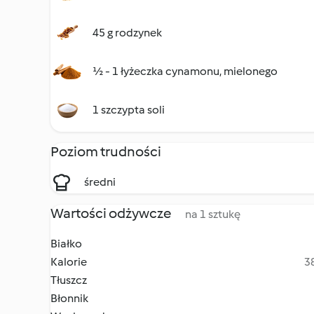
45 g rodzynek
½ - 1 łyżeczka cynamonu, mielonego
1 szczypta soli
Poziom trudności
średni
Wartości odżywcze
na 1 sztukę
Białko
Kalorie
38
Tłuszcz
Błonnik