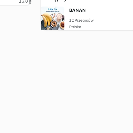
13.8 g
BANAN
12 Przepisów
Polska