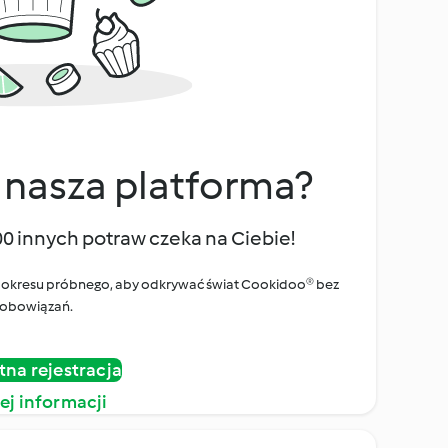
 nasza platforma?
00 innych potraw czeka na Ciebie!
ego okresu próbnego, aby odkrywać świat Cookidoo® bez
obowiązań.
tna rejestracja
ej informacji