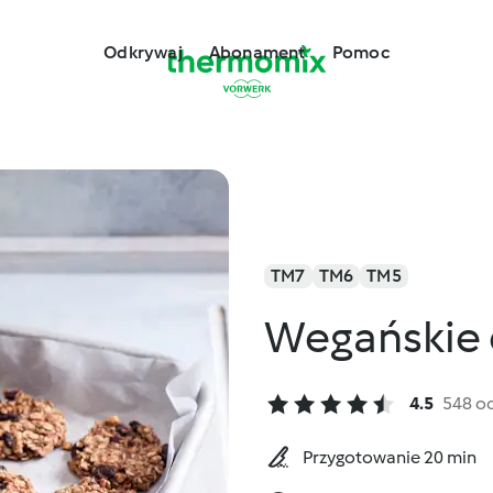
Odkrywaj
Abonament
Pomoc
TM7
TM6
TM5
Wegańskie 
4.5
548 o
Przygotowanie 20 min