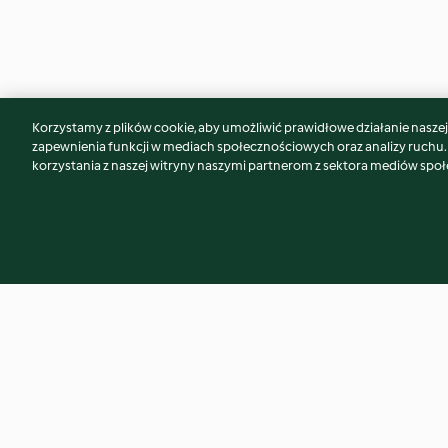
Korzystamy z plików cookie, aby umożliwić prawidłowe działanie naszej w
Może spodoba Ci się również...
zapewnienia funkcji w mediach społecznościowych oraz analizy ruchu
korzystania z naszej witryny naszymi partnerom z sektora mediów spo
Konfitura z czerwonej cebuli
Chlebki naan z cebu