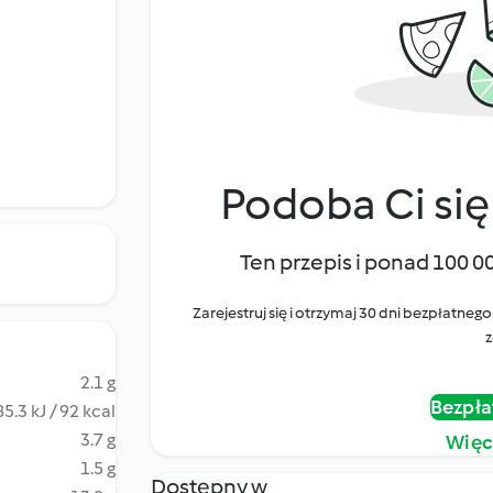
Podoba Ci się
Ten przepis i ponad 100 0
Zarejestruj się i otrzymaj 30 dni bezpłatn
z
2.1 g
Bezpła
5.3 kJ / 92 kcal
3.7 g
Więc
1.5 g
Dostępny w