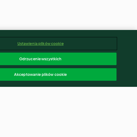
Ustawienia plików cookie
Odrzucenie wszystkich
Akceptowanie plików cookie
dałowo-
Tarta z serem pleśniowym