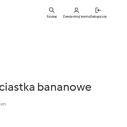
Przejdź
do
Szukaj
Zarejestruj konto
Zaloguj się
głównej
treści
ciastka bananowe
cen