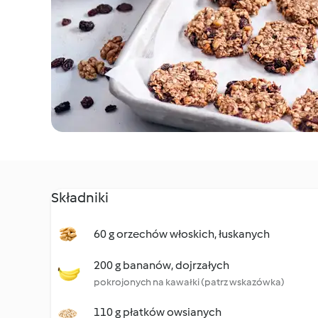
Składniki
60 g orzechów włoskich, łuskanych
200 g bananów, dojrzałych
pokrojonych na kawałki (patrz wskazówka)
110 g płatków owsianych