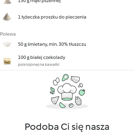
150 g mąki pszennej
1 łyżeczka proszku do pieczenia
Polewa
50 g śmietany, min. 30% tłuszczu
100 g białej czekolady
pokrojonej na kawałki
Podoba Ci się nasza