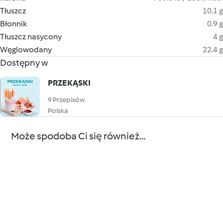
Tłuszcz
10.1 g
Błonnik
0.9 g
Tłuszcz nasycony
4 g
Węglowodany
22.4 g
Dostępny w
PRZEKĄSKI
9 Przepisów
Polska
Może spodoba Ci się również...