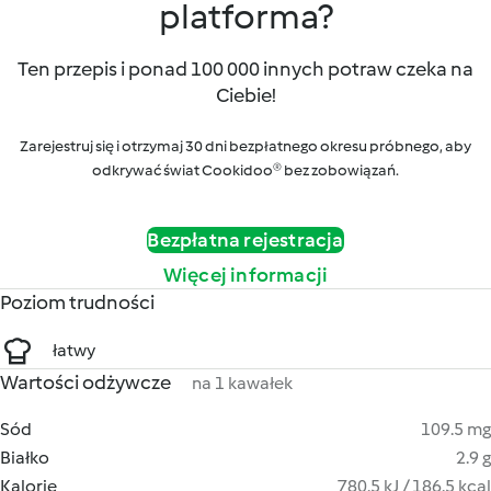
platforma?
Ten przepis i ponad 100 000 innych potraw czeka na
Ciebie!
Zarejestruj się i otrzymaj 30 dni bezpłatnego okresu próbnego, aby
odkrywać świat Cookidoo® bez zobowiązań.
Bezpłatna rejestracja
Więcej informacji
Poziom trudności
łatwy
Wartości odżywcze
na 1 kawałek
Sód
109.5 mg
Białko
2.9 g
Kalorie
780.5 kJ / 186.5 kcal