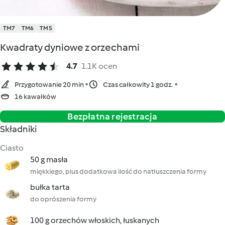
TM7
TM6
TM5
Kwadraty dyniowe z orzechami
4.7
1.1K ocen
Przygotowanie 20 min
Czas całkowity 1 godz.
16 kawałków
Bezpłatna rejestracja
Składniki
Ciasto
50 g masła
miękkiego, plus dodatkowa ilość do natłuszczenia formy
bułka tarta
do oprószenia formy
100 g orzechów włoskich, łuskanych