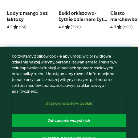
Lody z mango bez
Bułki orkiszowo-
Ciasto
laktozy
żytnie z ziarnem żyta
marchewko
i rozmarynem
pomarańczo
4.5
(94)
4.6
(326)
4.8
(693)
glutenu)
Korzystamy z plików cookie, aby umożliwić prawidłowe
© Copyright 2026
działanie naszej witryny, personalizowanie treści i reklam, w
celu zapewnienia funkcji w mediach społecznościowych
Warunki korzystania
oraz analizy ruchu. Udostępniamy również informacje na
Polityka prywatności
temat korzystania z naszej witryny naszymi partnerom z
Disclaimer
sektora mediów społecznościowych, reklamowego i
analitycznego.
Znak wydawcy
Pliki cookie
Ustawienia plików cookie
Zgłoś treść
Odstąp od umowy
Odrzucenie wszystkich
Oświadczenie o dostępności
polski