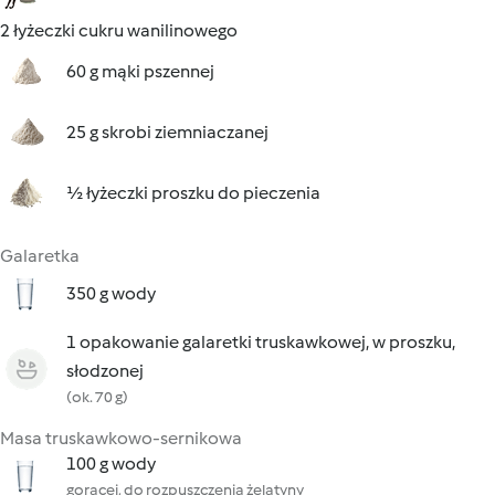
2 łyżeczki cukru wanilinowego
60 g mąki pszennej
25 g skrobi ziemniaczanej
½ łyżeczki proszku do pieczenia
Galaretka
350 g wody
1 opakowanie galaretki truskawkowej, w proszku,
słodzonej
(ok. 70 g)
Masa truskawkowo-sernikowa
100 g wody
gorącej, do rozpuszczenia żelatyny