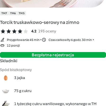
TM7
TM6
TM5
Torcik truskawkowo-serowy na zimno
4.2
193 oceny
Przygotowanie 45 min
Czas całkowity 6 godz. 30 min
12 porcji
Bezpłatna rejestracja
Składniki
Spód biszkoptowy
3 jajka
75 g cukru
1 łyżeczkę cukru waniliowego, wykonanego w TM