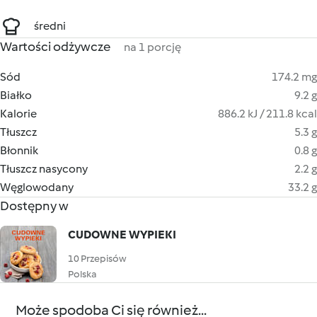
średni
Wartości odżywcze
na 1 porcję
Sód
174.2 mg
Białko
9.2 g
Kalorie
886.2 kJ / 211.8 kcal
Tłuszcz
5.3 g
Błonnik
0.8 g
Tłuszcz nasycony
2.2 g
Węglowodany
33.2 g
Dostępny w
CUDOWNE WYPIEKI
10 Przepisów
Polska
Może spodoba Ci się również...