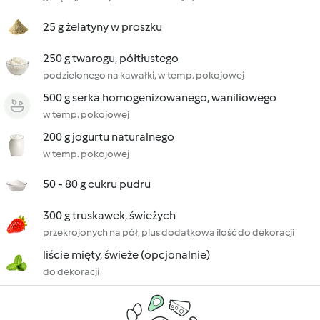
25 g żelatyny w proszku
250 g twarogu, półtłustego
podzielonego na kawałki, w temp. pokojowej
500 g serka homogenizowanego, waniliowego
w temp. pokojowej
200 g jogurtu naturalnego
w temp. pokojowej
50 - 80 g cukru pudru
300 g truskawek, świeżych
przekrojonych na pół, plus dodatkowa ilość do dekoracji
liście mięty, świeże (opcjonalnie)
do dekoracji