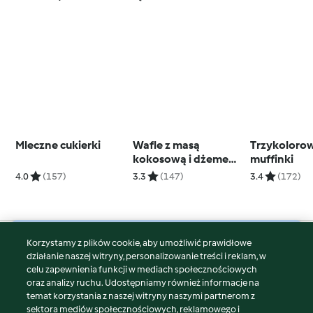
Mleczne cukierki
Wafle z masą
Trzykoloro
kokosową i dżemem
muffinki
porzeczkowym
4.0
(157)
3.3
(147)
3.4
(172)
Korzystamy z plików cookie, aby umożliwić prawidłowe
© Copyright 2026
działanie naszej witryny, personalizowanie treści i reklam, w
celu zapewnienia funkcji w mediach społecznościowych
Warunki korzystania
oraz analizy ruchu. Udostępniamy również informacje na
Polityka prywatności
temat korzystania z naszej witryny naszymi partnerom z
Disclaimer
sektora mediów społecznościowych, reklamowego i