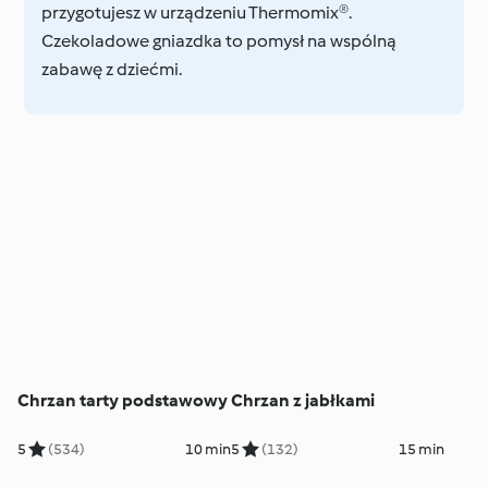
przygotujesz w urządzeniu Thermomix®.
Czekoladowe gniazdka to pomysł na wspólną
zabawę z dziećmi.
Chrzan tarty podstawowy
Chrzan z jabłkami
5
(534)
10 min
5
(132)
15 min