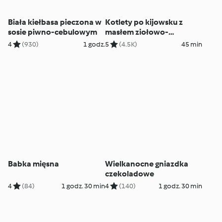
Biała kiełbasa pieczona w
Kotlety po kijowsku z
sosie piwno-cebulowym
masłem ziołowo-
czosnkowym (de volaille)
4
(930)
1 godz.
5
(4.5K)
45 min
Babka mięsna
Wielkanocne gniazdka
czekoladowe
4
(84)
1 godz. 30 min
4
(140)
1 godz. 30 min