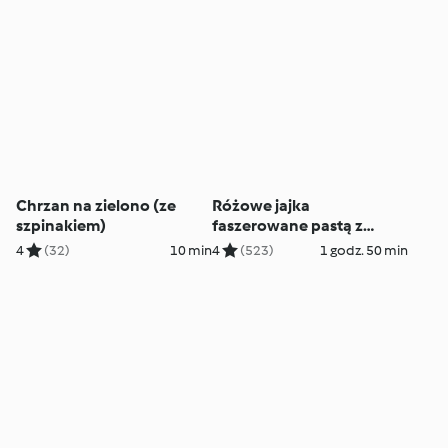
Chrzan na zielono (ze
Różowe jajka
szpinakiem)
faszerowane pastą z
szynki
4
(32)
10 min
4
(523)
1 godz. 50 min