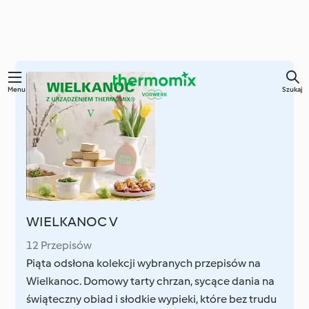
Przejdź
Menu
Szukaj
do
głównej
treści
WIELKANOC V
12 Przepisów
Piąta odsłona kolekcji wybranych przepisów na
Wielkanoc. Domowy tarty chrzan, sycące dania na
świąteczny obiad i słodkie wypieki, które bez trudu