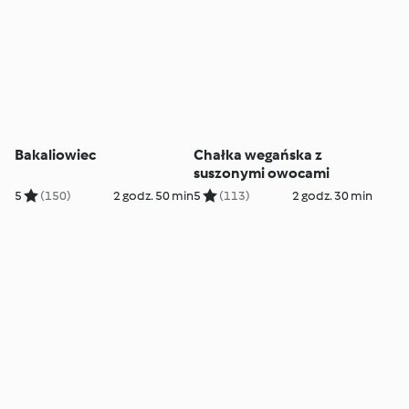
Bakaliowiec
Chałka wegańska z
suszonymi owocami
5
(150)
2 godz. 50 min
5
(113)
2 godz. 30 min