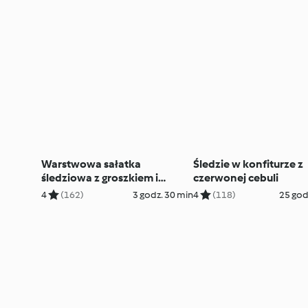
Warstwowa sałatka
Śledzie w konfiturze z
śledziowa z groszkiem i
czerwonej cebuli
papryką
4
(162)
3 godz. 30 min
4
(118)
25 god