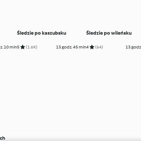
Śledzie po kaszubsku
Śledzie po wileńsku
z. 10 min
5
(1.6K)
13 godz. 45 min
4
(64)
13 godz
ach