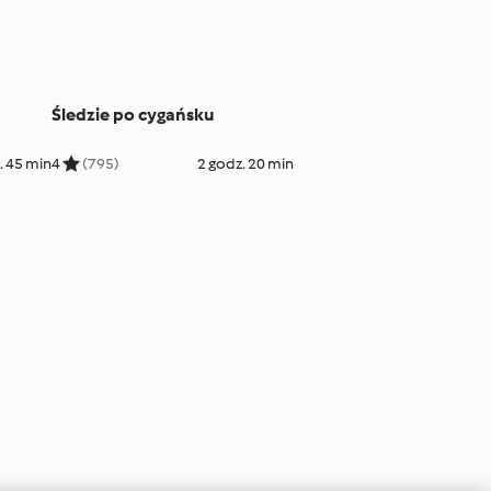
Śledzie po cygańsku
. 45 min
4
(795)
2 godz. 20 min