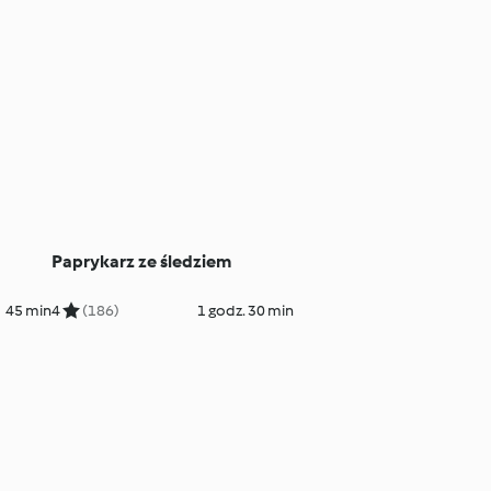
Paprykarz ze śledziem
45 min
4
(186)
1 godz. 30 min