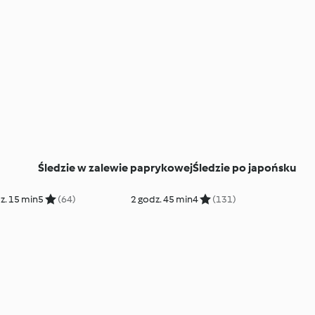
Śledzie w zalewie paprykowej
Śledzie po japońsku
z. 15 min
5
(64)
2 godz. 45 min
4
(131)