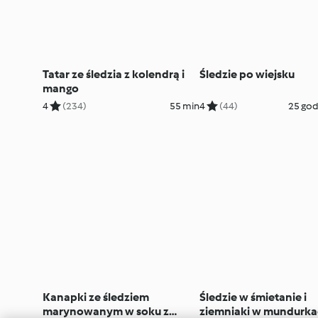
Tatar ze śledzia z kolendrą i
Śledzie po wiejsku
mango
4
(234)
55 min
4
(44)
25 god
Kanapki ze śledziem
Śledzie w śmietanie i
marynowanym w soku z
ziemniaki w mundurk