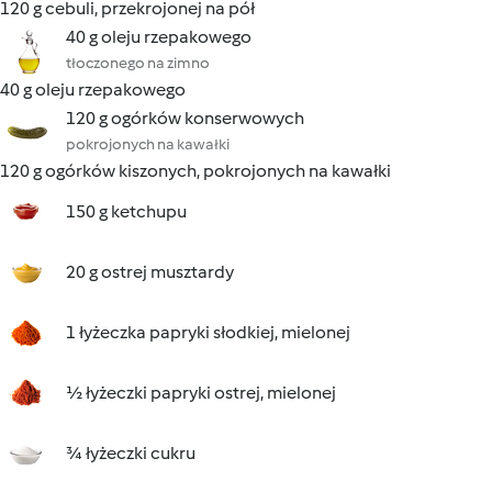
120 g cebuli, przekrojonej na pół
40 g oleju rzepakowego
tłoczonego na zimno
40 g oleju rzepakowego
120 g ogórków konserwowych
pokrojonych na kawałki
120 g ogórków kiszonych, pokrojonych na kawałki
150 g ketchupu
20 g ostrej musztardy
1 łyżeczka papryki słodkiej, mielonej
½ łyżeczki papryki ostrej, mielonej
¾ łyżeczki cukru