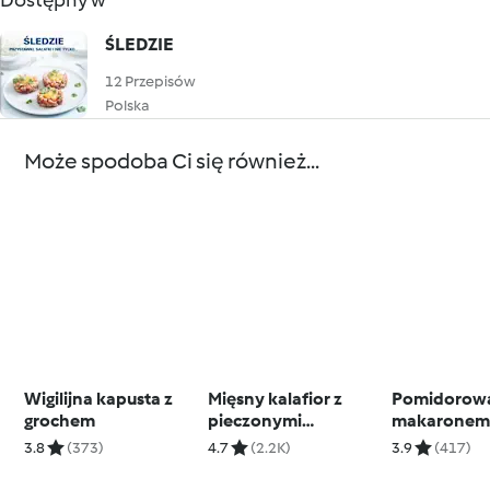
Dostępny w
ŚLEDZIE
12 Przepisów
Polska
Może spodoba Ci się również...
Wigilijna kapusta z
Mięsny kalafior z
Pomidorowa
grochem
pieczonymi
makarone
ziemniakami i sosem
3.8
(373)
4.7
(2.2K)
3.9
(417)
musztardowym