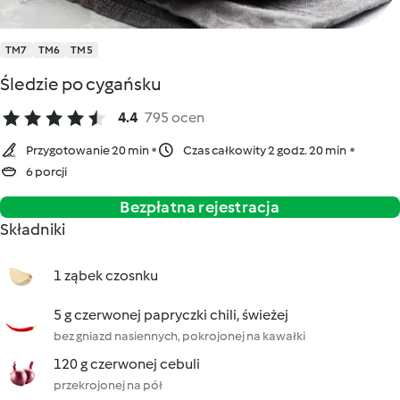
TM7
TM6
TM5
Śledzie po cygańsku
4.4
795 ocen
Przygotowanie 20 min
Czas całkowity 2 godz. 20 min
6 porcji
Bezpłatna rejestracja
Składniki
1 ząbek czosnku
5 g czerwonej papryczki chili, świeżej
bez gniazd nasiennych, pokrojonej na kawałki
120 g czerwonej cebuli
przekrojonej na pół