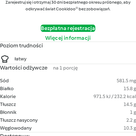
Zarejestruj się i otrzymaj 30 dni bezpłatnego okresu próbnego, aby
odkrywać świat Cookidoo® bez zobowiązań.
Bezpłatna rejestracja
Więcej informacji
Poziom trudności
łatwy
Wartości odżywcze
na 1 porcję
Sód
581.5 mg
Białko
15.8 g
Kalorie
971.5 kJ / 232.2 kcal
Tłuszcz
14.5 g
Błonnik
1 g
Tłuszcz nasycony
2.2 g
Węglowodany
10.3 g