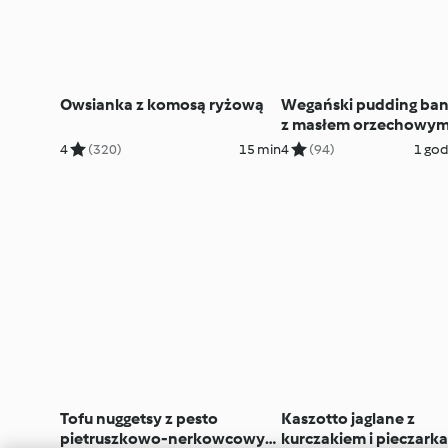
Owsianka z komosą ryżową
Wegański pudding ba
z masłem orzechowy
4
(320)
15 min
4
(94)
1 god
Tofu nuggetsy z pesto
Kaszotto jaglane z
pietruszkowo-nerkowcowym
kurczakiem i pieczark