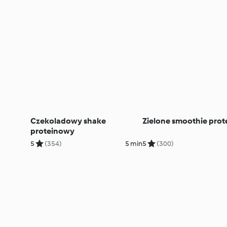
Czekoladowy shake
Zielone smoothie pro
proteinowy
5
(354)
5 min
5
(300)