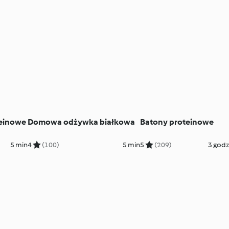
teinowe
Domowa odżywka białkowa
Batony proteinowe
5 min
4
(100)
5 min
5
(209)
3 godz