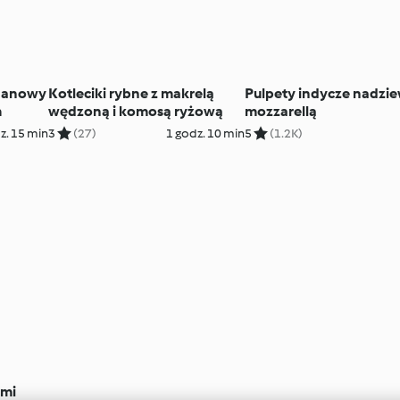
nanowy
Kotleciki rybne z makrelą
Pulpety indycze nadzi
m
wędzoną i komosą ryżową
mozzarellą
z. 15 min
3
(27)
1 godz. 10 min
5
(1.2K)
ami