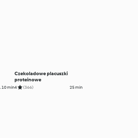
Czekoladowe placuszki
proteinowe
. 10 min
4
(366)
25 min