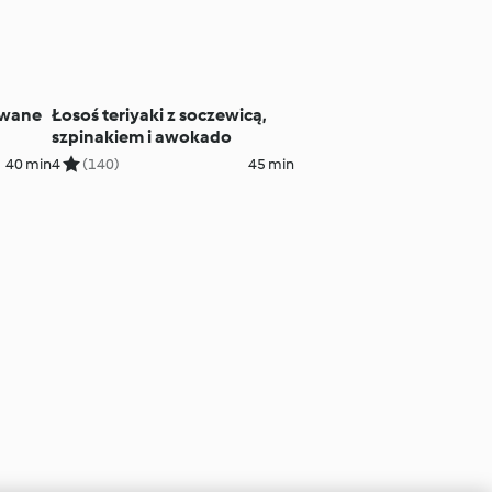
ewane
Łosoś teriyaki z soczewicą,
szpinakiem i awokado
40 min
4
(140)
45 min