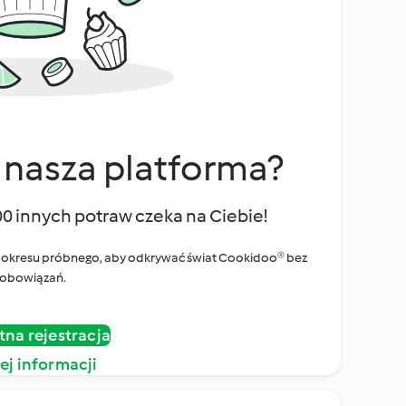
 nasza platforma?
00 innych potraw czeka na Ciebie!
ego okresu próbnego, aby odkrywać świat Cookidoo® bez
obowiązań.
tna rejestracja
ej informacji