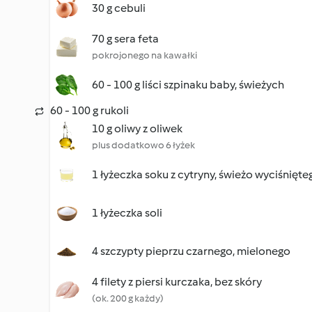
30 g cebuli
70 g sera feta
pokrojonego na kawałki
60 - 100 g liści szpinaku baby, świeżych
60 - 100 g rukoli
10 g oliwy z oliwek
plus dodatkowo 6 łyżek
1 łyżeczka soku z cytryny, świeżo wyciśnięte
1 łyżeczka soli
4 szczypty pieprzu czarnego, mielonego
4 filety z piersi kurczaka, bez skóry
(ok. 200 g każdy)