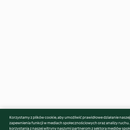
Korzystamy z plików cookie, aby umożliwić prawidłowe działanie naszej w
Może spodoba Ci się również...
zapewnienia funkcji w mediach społecznościowych oraz analizy ruchu
korzystania z naszej witryny naszymi partnerom z sektora mediów spo