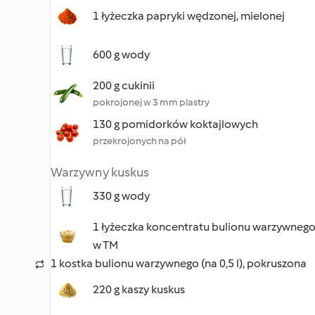
1 łyżeczka papryki wędzonej, mielonej
600 g wody
200 g cukinii
pokrojonej w 3 mm plastry
130 g pomidorków koktajlowych
przekrojonych na pół
Warzywny kuskus
330 g wody
1 łyżeczka koncentratu bulionu warzywneg
w TM
1 kostka bulionu warzywnego (na 0,5 l), pokruszona
220 g kaszy kuskus