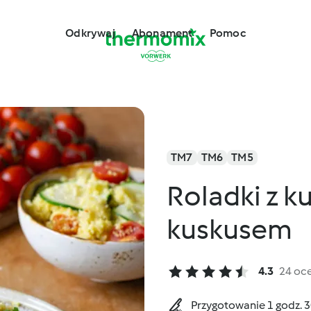
Odkrywaj
Abonament
Pomoc
TM7
TM6
TM5
Roladki z 
kuskusem
4.3
24 oc
Przygotowanie 1 godz. 