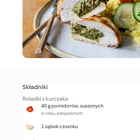
Składniki
Roladki z kurczaka
40 g pomidorów, suszonych
w oleju, odsączonych
1 ząbek czosnku