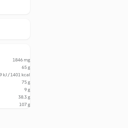
1846 mg
65 g
 kJ / 1401 kcal
75 g
9 g
38.3 g
107 g