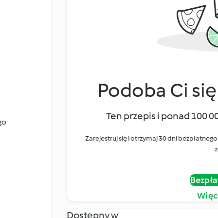
Podoba Ci się
Ten przepis i ponad 100 0
go
Zarejestruj się i otrzymaj 30 dni bezpłatn
z
Bezpła
Więc
Dostępny w