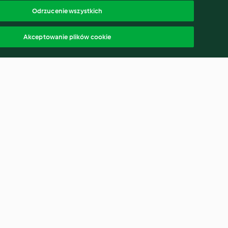
Odrzucenie wszystkich
Akceptowanie plików cookie
ronem orzo,
Zupa lasagne
rzywami
4.1
(27)