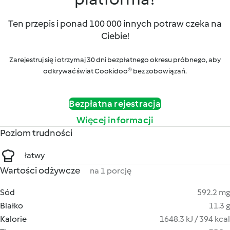
Ten przepis i ponad 100 000 innych potraw czeka na
Ciebie!
Zarejestruj się i otrzymaj 30 dni bezpłatnego okresu próbnego, aby
odkrywać świat Cookidoo® bez zobowiązań.
Bezpłatna rejestracja
Więcej informacji
Poziom trudności
łatwy
Wartości odżywcze
na 1 porcję
Sód
592.2 mg
Białko
11.3 g
Kalorie
1648.3 kJ / 394 kcal