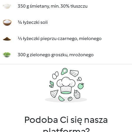
350 g śmietany, min. 30% tłuszczu
¾ łyżeczki soli
½ łyżeczki pieprzu czarnego, mielonego
300 g zielonego groszku, mrożonego
Podoba Ci się nasza
platforma?