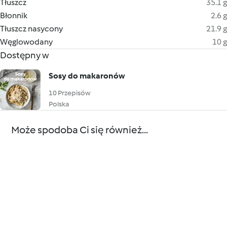
Tłuszcz
35.1 g
Błonnik
2.6 g
Tłuszcz nasycony
21.9 g
Węglowodany
10 g
Dostępny w
Sosy do makaronów
10 Przepisów
Polska
Może spodoba Ci się również...