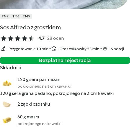
TM7
TM6
TM5
Sos Alfredo z groszkiem
4.7
28 ocen
Przygotowanie 10 min
Czas całkowity 25 min
6 porcji
Bezpłatna rejestracja
Składniki
120 g sera parmezan
pokrojonego na 3 cm kawałki
120 g sera grana padano, pokrojonego na 3 cm kawałki
2 ząbki czosnku
60 g masła
pokrojonego na kawałki