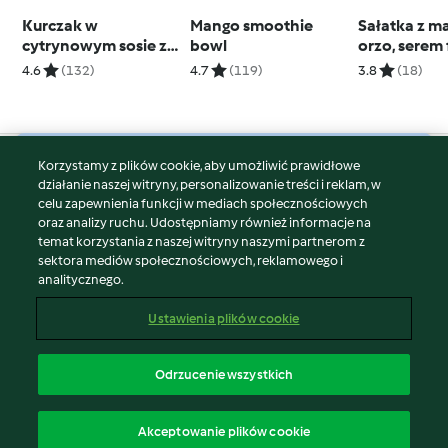
Kurczak w
Mango smoothie
Sałatka z 
cytrynowym sosie z
bowl
orzo, serem 
tagliatelle z cukinii
warzywami
4.6
(132)
4.7
(119)
3.8
(18)
(TM6, TM7)
Korzystamy z plików cookie, aby umożliwić prawidłowe
© Copyright 2026
działanie naszej witryny, personalizowanie treści i reklam, w
celu zapewnienia funkcji w mediach społecznościowych
Warunki korzystania
oraz analizy ruchu. Udostępniamy również informacje na
Polityka prywatności
temat korzystania z naszej witryny naszymi partnerom z
Disclaimer
sektora mediów społecznościowych, reklamowego i
analitycznego.
Znak wydawcy
Pliki cookie
Ustawienia plików cookie
Zgłoś treść
Odstąp od umowy
Odrzucenie wszystkich
Oświadczenie o dostępności
polski
Akceptowanie plików cookie