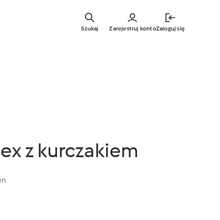
Przejdź
do
Szukaj
Zarejestruj konto
Zaloguj się
głównej
treści
ex z kurczakiem
en