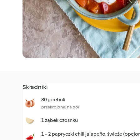
Składniki
80 g cebuli
przekrojonej na pół
1 ząbek czosnku
1 - 2 papryczki chili jalapeño, świeże (opcjo