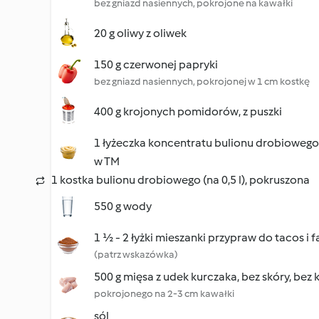
bez gniazd nasiennych, pokrojone na kawałki
20 g oliwy z oliwek
150 g czerwonej papryki
bez gniazd nasiennych, pokrojonej w 1 cm kostkę
400 g krojonych pomidorów, z puszki
1 łyżeczka koncentratu bulionu drobioweg
w TM
1 kostka bulionu drobiowego (na 0,5 l), pokruszona
550 g wody
1 ½ - 2 łyżki mieszanki przypraw do tacos i fa
(patrz wskazówka)
500 g mięsa z udek kurczaka, bez skóry, bez 
pokrojonego na 2-3 cm kawałki
sól