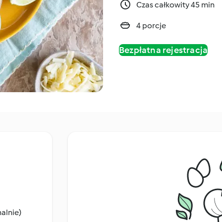
Czas całkowity 45 min
4 porcje
Bezpłatna rejestracja
nalnie)