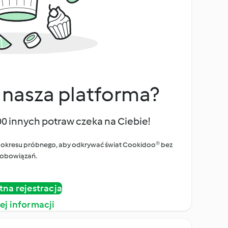
 nasza platforma?
00 innych potraw czeka na Ciebie!
ego okresu próbnego, aby odkrywać świat Cookidoo® bez
obowiązań.
tna rejestracja
ej informacji