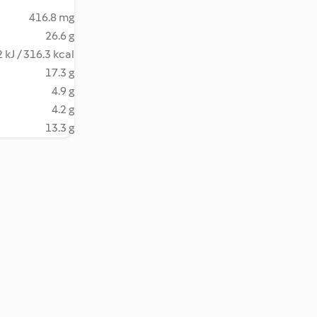
416.8 mg
26.6 g
 kJ / 316.3 kcal
17.3 g
4.9 g
4.2 g
13.3 g