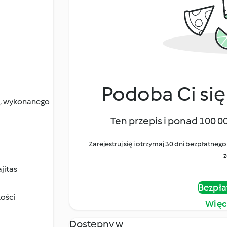
Podoba Ci się
o, wykonanego
Ten przepis i ponad 100 0
Zarejestruj się i otrzymaj 30 dni bezpłatn
z
jitas
Bezpła
kości
Więc
Dostępny w