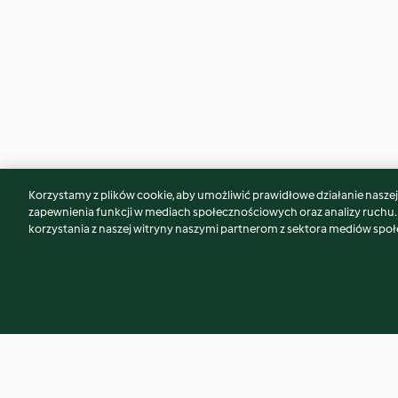
Korzystamy z plików cookie, aby umożliwić prawidłowe działanie naszej w
Może spodoba Ci się również...
zapewnienia funkcji w mediach społecznościowych oraz analizy ruchu
korzystania z naszej witryny naszymi partnerom z sektora mediów spo