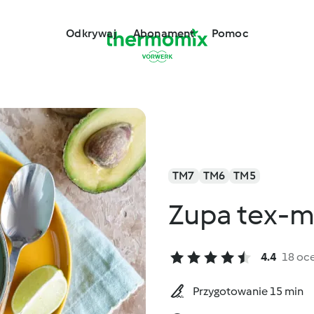
Odkrywaj
Abonament
Pomoc
TM7
TM6
TM5
Zupa tex-m
4.4
18 oc
Przygotowanie 15 min