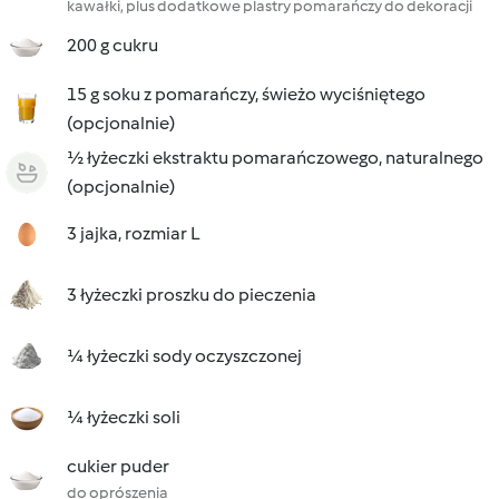
kawałki, plus dodatkowe plastry pomarańczy do dekoracji
200 g cukru
15 g soku z pomarańczy, świeżo wyciśniętego
(opcjonalnie)
½ łyżeczki ekstraktu pomarańczowego, naturalnego
(opcjonalnie)
3 jajka, rozmiar L
3 łyżeczki proszku do pieczenia
¼ łyżeczki sody oczyszczonej
¼ łyżeczki soli
cukier puder
do oprószenia