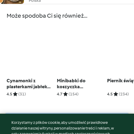
Polska
Może spodoba Ci się również...
Cynamonki z
Minibabki do
Piernik świ
plasterkami jabłek
koszyczka
(TM7, TM6, TM5)
wielkanocnego
4.5
(31)
4.7
(154)
4.5
(234)
Korzystamy z plików cookie, aby umożliwić prawidłowe
© Copyright 2026
działanie naszej witryny, personalizowanie treści i reklam, w
celu zapewnienia funkcji w mediach społecznościowych