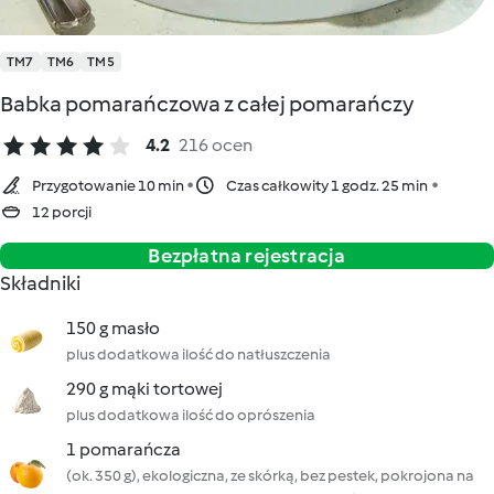
TM7
TM6
TM5
Babka pomarańczowa z całej pomarańczy
4.2
216 ocen
Przygotowanie 10 min
Czas całkowity 1 godz. 25 min
12 porcji
Bezpłatna rejestracja
Składniki
150 g masło
plus dodatkowa ilość do natłuszczenia
290 g mąki tortowej
plus dodatkowa ilość do oprószenia
1 pomarańcza
(ok. 350 g), ekologiczna, ze skórką, bez pestek, pokrojona na