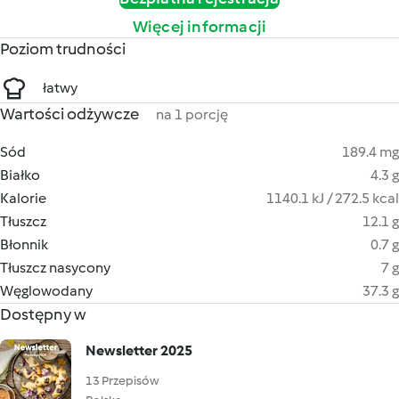
Więcej informacji
Poziom trudności
łatwy
Wartości odżywcze
na 1 porcję
Sód
189.4 mg
Białko
4.3 g
Kalorie
1140.1 kJ / 272.5 kcal
Tłuszcz
12.1 g
Błonnik
0.7 g
Tłuszcz nasycony
7 g
Węglowodany
37.3 g
Dostępny w
Newsletter 2025
13 Przepisów