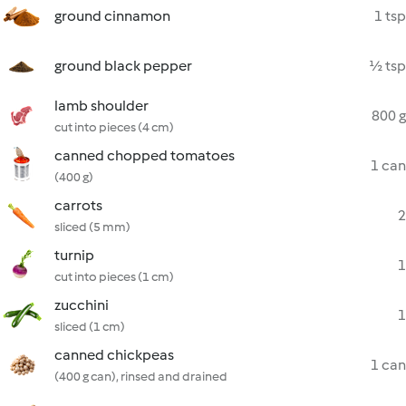
ground cinnamon
1 tsp
ground black pepper
½ tsp
lamb shoulder
800 g
cut into pieces (4 cm)
canned chopped tomatoes
1 can
(400 g)
carrots
2
sliced (5 mm)
turnip
1
cut into pieces (1 cm)
zucchini
1
sliced (1 cm)
canned chickpeas
1 can
(400 g can), rinsed and drained