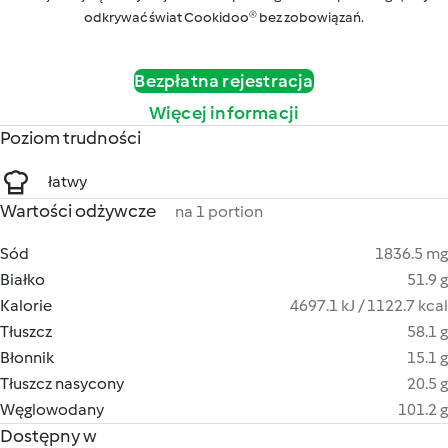
odkrywać świat Cookidoo® bez zobowiązań.
Bezpłatna rejestracja
Więcej informacji
Poziom trudności
łatwy
Wartości odżywcze
na 1 portion
Sód
1836.5 mg
Białko
51.9 g
Kalorie
4697.1 kJ / 1122.7 kcal
Tłuszcz
58.1 g
Błonnik
15.1 g
Tłuszcz nasycony
20.5 g
Węglowodany
101.2 g
Dostępny w