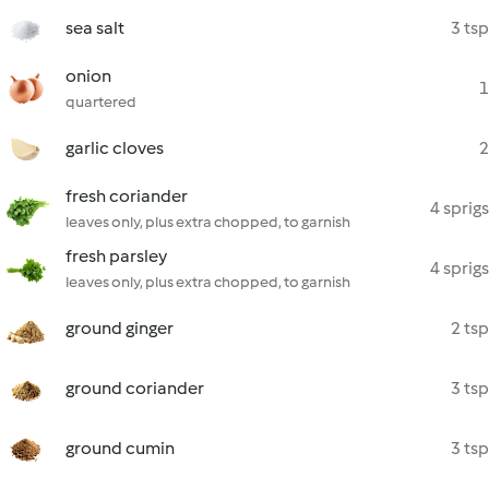
sea salt
3 tsp
onion
1
quartered
garlic cloves
2
fresh coriander
4 sprigs
leaves only, plus extra chopped, to garnish
fresh parsley
4 sprigs
leaves only, plus extra chopped, to garnish
ground ginger
2 tsp
ground coriander
3 tsp
ground cumin
3 tsp