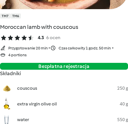
TM7
TM6
Moroccan lamb with couscous
4.3
6 ocen
Przygotowanie 20 min
Czas całkowity 1 godz. 50 min
4 portions
Bezpłatna rejestracja
Składniki
couscous
250 g
extra virgin olive oil
40 g
water
550 g