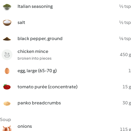
Italian seasoning
½ tsp
salt
½ tsp
black pepper, ground
⅛ tsp
chicken mince
450 g
broken into pieces
egg, large (65-70 g)
1
tomato purée (concentrate)
15 g
panko breadcrumbs
30 g
Soup
onions
115 g