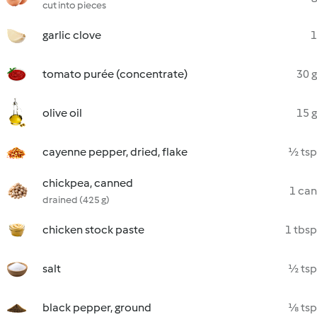
cut into pieces
garlic clove
1
tomato purée (concentrate)
30 g
olive oil
15 g
cayenne pepper, dried, flake
½ tsp
chickpea, canned
1 can
drained (425 g)
chicken stock paste
1 tbsp
salt
½ tsp
black pepper, ground
⅛ tsp