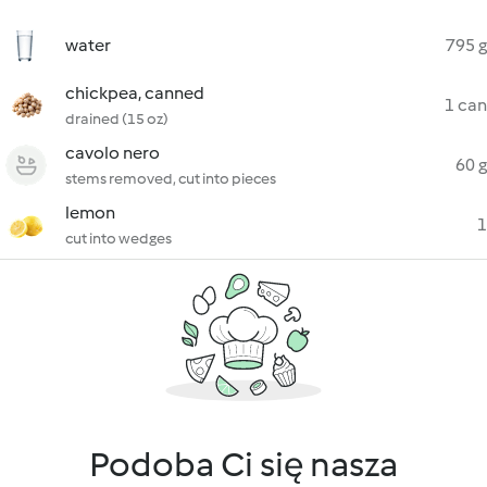
water
795 g
chickpea, canned
1 can
drained (15 oz)
cavolo nero
60 g
stems removed, cut into pieces
lemon
1
cut into wedges
Podoba Ci się nasza