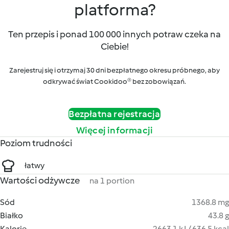
platforma?
Ten przepis i ponad 100 000 innych potraw czeka na
Ciebie!
Zarejestruj się i otrzymaj 30 dni bezpłatnego okresu próbnego, aby
odkrywać świat Cookidoo® bez zobowiązań.
Bezpłatna rejestracja
Więcej informacji
Poziom trudności
łatwy
Wartości odżywcze
na 1 portion
Sód
1368.8 mg
Białko
43.8 g
Kalorie
2663.1 kJ / 636.5 kcal