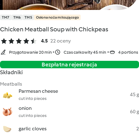
TM7
TM6
TM5
Osłona noża miksującego
Chicken Meatball Soup with Chickpeas
4.5
22 oceny
Przygotowanie 20 min
Czas całkowity 45 min
4 portions
Bezpłatna rejestracja
Składniki
Meatballs
Parmesan cheese
45 g
cut into pieces
onion
60 g
cut into pieces
garlic cloves
2