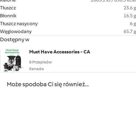
Tłuszcz
23.6 g
Błonnik
16.5 g
Tłuszcz nasycony
6 g
Węglowodany
65.7 g
Dostępny w
Must Have Accessories - CA
8 Przepisów
Kanada
Może spodoba Ci się również...