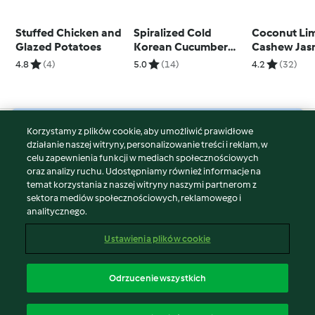
Stuffed Chicken and
Spiralized Cold
Coconut Li
Glazed Potatoes
Korean Cucumber
Cashew Jas
Salad
4.8
(4)
5.0
(14)
4.2
(32)
Korzystamy z plików cookie, aby umożliwić prawidłowe
© Copyright 2026
działanie naszej witryny, personalizowanie treści i reklam, w
celu zapewnienia funkcji w mediach społecznościowych
Warunki korzystania
oraz analizy ruchu. Udostępniamy również informacje na
Polityka prywatności
temat korzystania z naszej witryny naszymi partnerom z
Disclaimer
sektora mediów społecznościowych, reklamowego i
analitycznego.
Znak wydawcy
Pliki cookie
Ustawienia plików cookie
Zgłoś treść
Odstąp od umowy
Odrzucenie wszystkich
Oświadczenie o dostępności