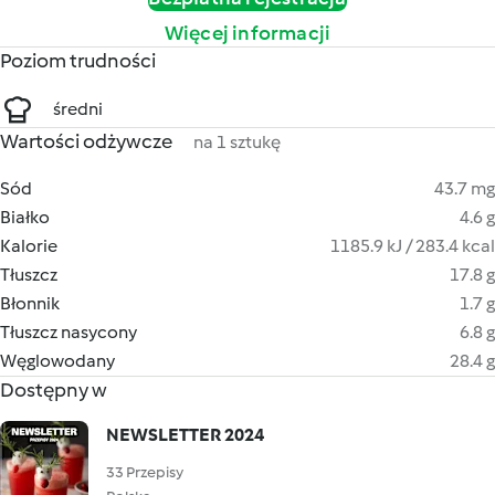
Więcej informacji
Poziom trudności
średni
Wartości odżywcze
na 1 sztukę
Sód
43.7 mg
Białko
4.6 g
Kalorie
1185.9 kJ / 283.4 kcal
Tłuszcz
17.8 g
Błonnik
1.7 g
Tłuszcz nasycony
6.8 g
Węglowodany
28.4 g
Dostępny w
NEWSLETTER 2024
33 Przepisy