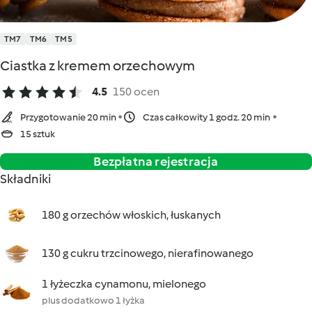
TM7
TM6
TM5
Ciastka z kremem orzechowym
4.5
150 ocen
Przygotowanie 20 min
Czas całkowity 1 godz. 20 min
15 sztuk
Bezpłatna rejestracja
Składniki
180 g orzechów włoskich, łuskanych
130 g cukru trzcinowego, nierafinowanego
1 łyżeczka cynamonu, mielonego
plus dodatkowo 1 łyżka