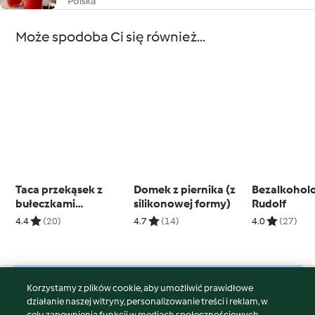
Polska
Może spodoba Ci się również...
Taca przekąsek z
Domek z piernika (z
Bezalkohol
bułeczkami
silikonowej formy)
Rudolf
preclowymi
4.4
(20)
4.7
(14)
4.0
(27)
Korzystamy z plików cookie, aby umożliwić prawidłowe
© Copyright 2026
działanie naszej witryny, personalizowanie treści i reklam, w
celu zapewnienia funkcji w mediach społecznościowych