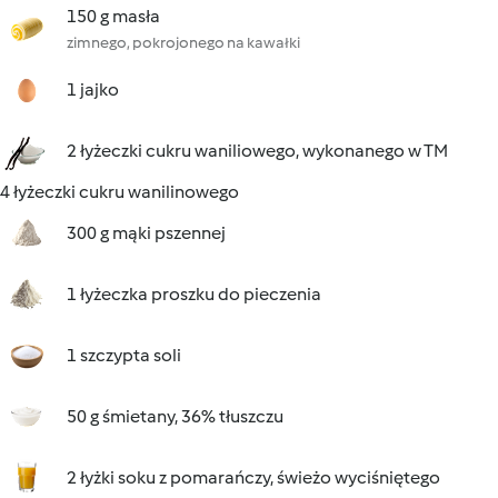
150 g masła
zimnego, pokrojonego na kawałki
1 jajko
2 łyżeczki cukru waniliowego, wykonanego w TM
4 łyżeczki cukru wanilinowego
300 g mąki pszennej
1 łyżeczka proszku do pieczenia
1 szczypta soli
50 g śmietany, 36% tłuszczu
2 łyżki soku z pomarańczy, świeżo wyciśniętego