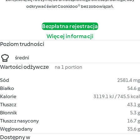
odkrywać świat Cookidoo® bez zobowiązań.
Bezpłatna rejestracja
Więcej informacji
Poziom trudności
średni
Wartości odżywcze
na 1 portion
Sód
2581.4 mg
Białko
54.6 g
Kalorie
3119.1 kJ / 745.5 kcal
Tłuszcz
43.1 g
Błonnik
5.3 g
Tłuszcz nasycony
16.7 g
Węglowodany
35.6 g
Dostępny w