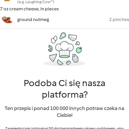
(e.g. Laughing Cow®)
7 oz cream cheese, in pieces
ground nutmeg
2 pinches
Podoba Ci się nasza
platforma?
Ten przepis i ponad 100 000 innych potraw czeka na
Ciebie!
Zarejestruj się i otrzymaj 30 dni bezpłatnego okresu próbnego, aby