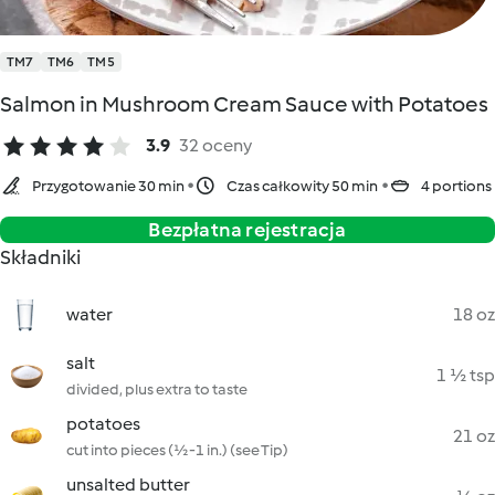
TM7
TM6
TM5
Salmon in Mushroom Cream Sauce with Potatoes
3.9
32 oceny
Przygotowanie 30 min
Czas całkowity 50 min
4 portions
Bezpłatna rejestracja
Składniki
water
18 oz
salt
1 ½ tsp
divided, plus extra to taste
potatoes
21 oz
cut into pieces (½-1 in.) (see Tip)
unsalted butter