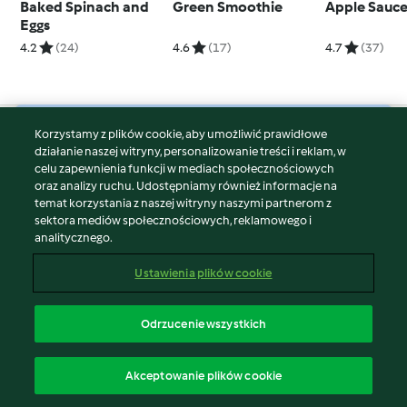
Baked Spinach and
Green Smoothie
Apple Sauc
Eggs
4.2
(24)
4.6
(17)
4.7
(37)
Korzystamy z plików cookie, aby umożliwić prawidłowe
© Copyright 2026
działanie naszej witryny, personalizowanie treści i reklam, w
celu zapewnienia funkcji w mediach społecznościowych
Warunki korzystania
oraz analizy ruchu. Udostępniamy również informacje na
Polityka prywatności
temat korzystania z naszej witryny naszymi partnerom z
Disclaimer
sektora mediów społecznościowych, reklamowego i
analitycznego.
Znak wydawcy
Pliki cookie
Ustawienia plików cookie
Zgłoś treść
Odstąp od umowy
Odrzucenie wszystkich
Oświadczenie o dostępności
polski
Akceptowanie plików cookie