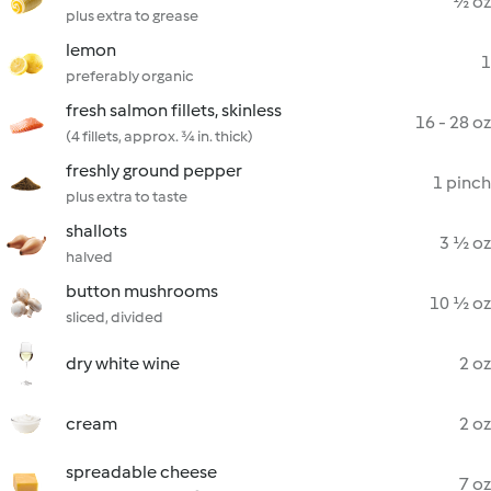
½ oz
plus extra to grease
lemon
1
preferably organic
fresh salmon fillets, skinless
16 - 28 oz
(4 fillets, approx. ¾ in. thick)
freshly ground pepper
1 pinch
plus extra to taste
shallots
3 ½ oz
halved
button mushrooms
10 ½ oz
sliced, divided
dry white wine
2 oz
cream
2 oz
spreadable cheese
7 oz