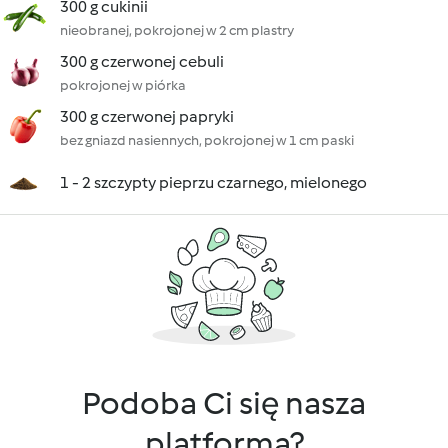
300 g cukinii
nieobranej, pokrojonej w 2 cm plastry
300 g czerwonej cebuli
pokrojonej w piórka
300 g czerwonej papryki
bez gniazd nasiennych, pokrojonej w 1 cm paski
1 - 2 szczypty pieprzu czarnego, mielonego
Podoba Ci się nasza
platforma?