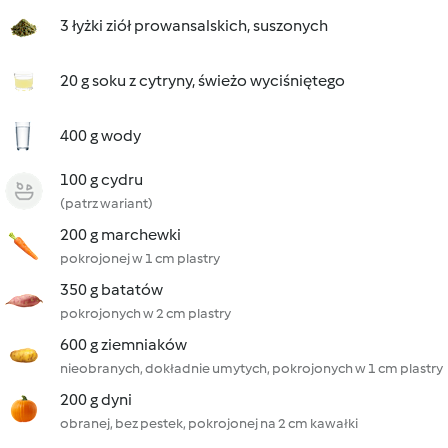
3 łyżki ziół prowansalskich, suszonych
20 g soku z cytryny, świeżo wyciśniętego
400 g wody
100 g cydru
(patrz wariant)
200 g marchewki
pokrojonej w 1 cm plastry
350 g batatów
pokrojonych w 2 cm plastry
600 g ziemniaków
nieobranych, dokładnie umytych, pokrojonych w 1 cm plastry
200 g dyni
obranej, bez pestek, pokrojonej na 2 cm kawałki