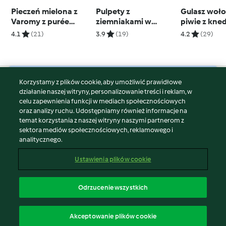
Pieczeń mielona z
Pulpety z
Gulasz woł
Varomy z purée
ziemniakami w
piwie z kne
ziemniaczanym i
migdałowym sosie
serowymi
4.1
(21)
3.9
(19)
4.2
(29)
sosem
Korzystamy z plików cookie, aby umożliwić prawidłowe
© Copyright 2026
działanie naszej witryny, personalizowanie treści i reklam, w
celu zapewnienia funkcji w mediach społecznościowych
Warunki korzystania
oraz analizy ruchu. Udostępniamy również informacje na
Polityka prywatności
temat korzystania z naszej witryny naszymi partnerom z
Disclaimer
sektora mediów społecznościowych, reklamowego i
analitycznego.
Znak wydawcy
Pliki cookie
Ustawienia plików cookie
Zgłoś treść
Odstąp od umowy
Odrzucenie wszystkich
Oświadczenie o dostępności
polski
Akceptowanie plików cookie