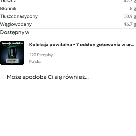
Tłuszcz
42.7 g
Błonnik
8 g
Tłuszcz nasycony
10.9 g
Węglowodany
46.7 g
Dostępny w
Kolekcja powitalna - 7 odsłon gotowania w urządzeniu Thermomix®
223 Przepisy
Polska
Może spodoba Ci się również...