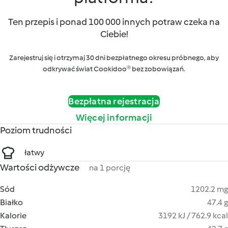
Ten przepis i ponad 100 000 innych potraw czeka na
Ciebie!
Zarejestruj się i otrzymaj 30 dni bezpłatnego okresu próbnego, aby
odkrywać świat Cookidoo® bez zobowiązań.
Bezpłatna rejestracja
Więcej informacji
Poziom trudności
łatwy
Wartości odżywcze
na 1 porcję
Sód
1202.2 mg
Białko
47.4 g
Kalorie
3192 kJ / 762.9 kcal