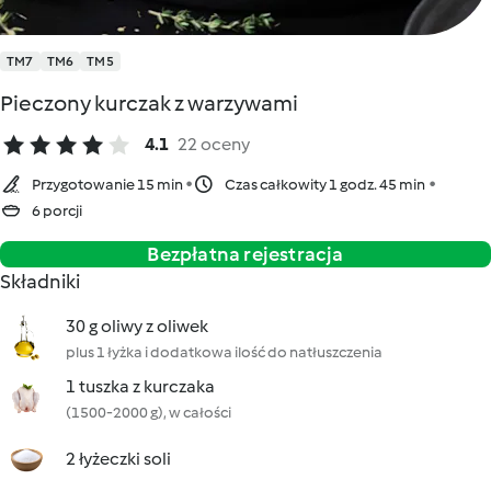
TM7
TM6
TM5
Pieczony kurczak z warzywami
4.1
22 oceny
Przygotowanie 15 min
Czas całkowity 1 godz. 45 min
6 porcji
Bezpłatna rejestracja
Składniki
30 g oliwy z oliwek
plus 1 łyżka i dodatkowa ilość do natłuszczenia
1 tuszka z kurczaka
(1500-2000 g), w całości
2 łyżeczki soli