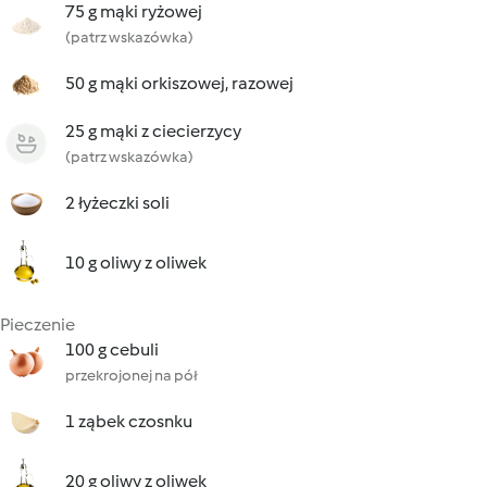
75 g mąki ryżowej
(patrz wskazówka)
50 g mąki orkiszowej, razowej
25 g mąki z ciecierzycy
(patrz wskazówka)
2 łyżeczki soli
10 g oliwy z oliwek
Pieczenie
100 g cebuli
przekrojonej na pół
1 ząbek czosnku
20 g oliwy z oliwek