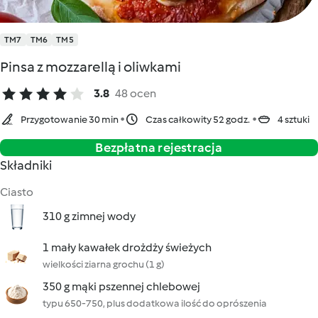
TM7
TM6
TM5
Pinsa z mozzarellą i oliwkami
3.8
48 ocen
Przygotowanie 30 min
Czas całkowity 52 godz.
4 sztuki
Bezpłatna rejestracja
Składniki
Ciasto
310 g zimnej wody
1 mały kawałek drożdży świeżych
wielkości ziarna grochu (1 g)
350 g mąki pszennej chlebowej
typu 650-750, plus dodatkowa ilość do oprószenia