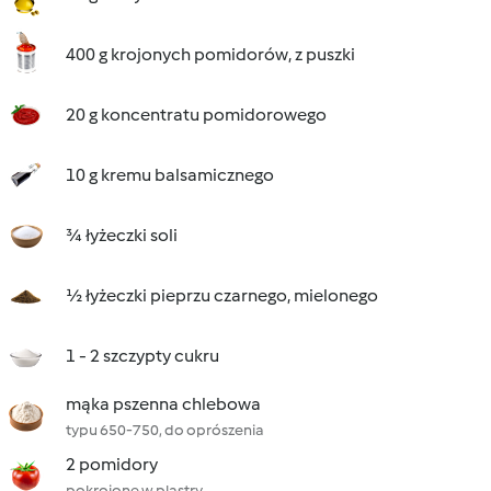
400 g krojonych pomidorów, z puszki
20 g koncentratu pomidorowego
10 g kremu balsamicznego
¾ łyżeczki soli
½ łyżeczki pieprzu czarnego, mielonego
1 - 2 szczypty cukru
mąka pszenna chlebowa
typu 650-750, do oprószenia
2 pomidory
pokrojone w plastry