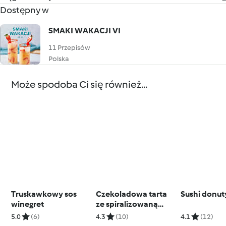
Dostępny w
SMAKI WAKACJI VI
11 Przepisów
Polska
Może spodoba Ci się również...
Truskawkowy sos
Czekoladowa tarta
Sushi donut
winegret
ze spiralizowaną
gruszką (TM5)
5.0
(6)
4.3
(10)
4.1
(12)