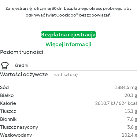
Zarejestruj się i otrzymaj 30 dni bezpłatnego okresu próbnego, aby
odkrywać świat Cookidoo® bez zobowiązań.
Bezpłatna rejestracja
Więcej informacji
Poziom trudności
średni
Wartości odżywcze
na 1 sztukę
Sód
1884.5 mg
Białko
20.1 g
Kalorie
2610.7 kJ / 624 kcal
Tłuszcz
15.1 g
Błonnik
7.6 g
Tłuszcz nasycony
3.6 g
Węglowodany
102.4 g