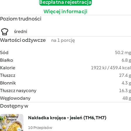
Bezpłatna rejestracja
Więcej informacji
Poziom trudności
średni
Wartości odżywcze
na 1 porcję
Sód
50.2 mg
Białko
6.8 g
Kalorie
1922 kJ / 459.4 kcal
Tłuszcz
27.4 g
Błonnik
4.3 g
Tłuszcz nasycony
16.3 g
Węglowodany
48 g
Dostępny w
Nakładka krojąca - jesień (TM6, TM7)
10 Przepisów