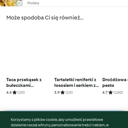
Polska
Może spodoba Ci się również...
Taca przekąsek z
Tartaletki reniferki z
Drożdżowa 
bułeczkami
łososiem i serkiem z
pesto
preclowymi
ricotty
4.4
(20)
3.9
(10)
4.7
(100)
Korzystamy z plików cookie, aby umożliwić prawidłowe
© Copyright 2026
działanie naszej witryny, personalizowanie treści i reklam, w