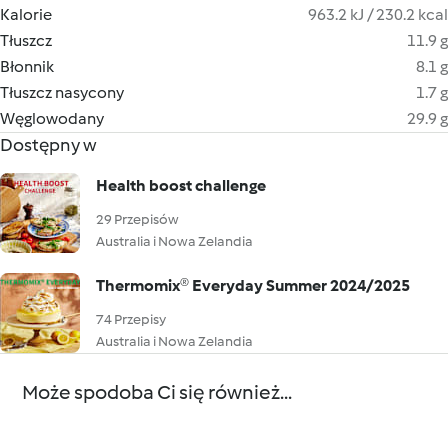
Kalorie
963.2 kJ / 230.2 kcal
Tłuszcz
11.9 g
Błonnik
8.1 g
Tłuszcz nasycony
1.7 g
Węglowodany
29.9 g
Dostępny w
Health boost challenge
29 Przepisów
Australia i Nowa Zelandia
Thermomix® Everyday Summer 2024/2025
74 Przepisy
Australia i Nowa Zelandia
Może spodoba Ci się również...