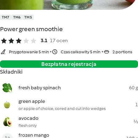
TM7
TM6
TM5
Power green smoothie
3.1
17 ocen
Przygotowanie 5 min
Czas całkowity 5 min
2 portions
Bezpłatna rejestracja
Składniki
fresh baby spinach
60 g
green apple
1
or apple of choice, cored and cut into wedges
avocado
½
flesh only
frozen mango