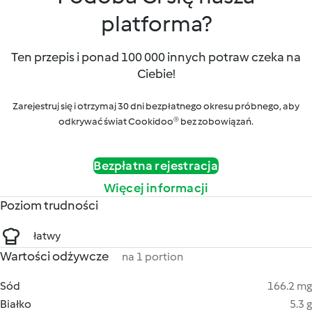
platforma?
Ten przepis i ponad 100 000 innych potraw czeka na
Ciebie!
Zarejestruj się i otrzymaj 30 dni bezpłatnego okresu próbnego, aby
odkrywać świat Cookidoo® bez zobowiązań.
Bezpłatna rejestracja
Więcej informacji
Poziom trudności
łatwy
Wartości odżywcze
na 1 portion
Sód
166.2 mg
Białko
5.3 g