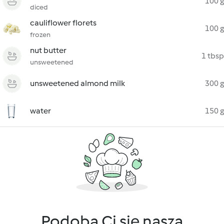
100 g
diced
cauliflower florets
100 g
frozen
nut butter
1 tbsp
unsweetened
unsweetened almond milk
300 g
water
150 g
Podoba Ci się nasza