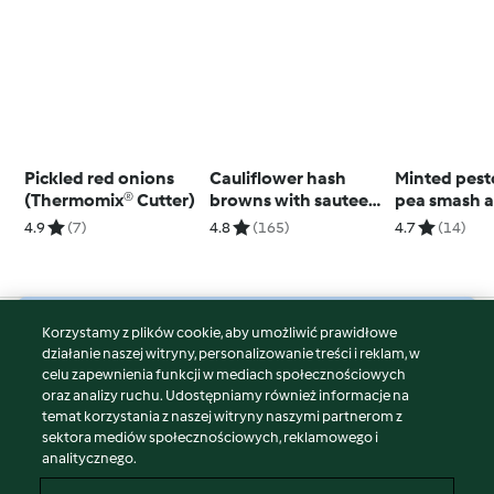
Pickled red onions
Cauliflower hash
Minted pest
(Thermomix® Cutter)
browns with sauteed
pea smash 
mushrooms (Noni
poached eg
4.9
(7)
4.8
(165)
4.7
(14)
Jenkins)
Korzystamy z plików cookie, aby umożliwić prawidłowe
© Copyright 2026
działanie naszej witryny, personalizowanie treści i reklam, w
celu zapewnienia funkcji w mediach społecznościowych
Warunki korzystania
oraz analizy ruchu. Udostępniamy również informacje na
Polityka prywatności
temat korzystania z naszej witryny naszymi partnerom z
Disclaimer
sektora mediów społecznościowych, reklamowego i
analitycznego.
Znak wydawcy