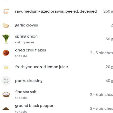
raw, medium-sized prawns, peeled, deveined
250 g
garlic cloves
2
spring onion
50 g
cut in pieces
dried chilli flakes
2 - 3 pinches
to taste
freshly squeezed lemon juice
20 g
ponzu dressing
40 g
fine sea salt
2 - 3 pinches
to taste
ground black pepper
2 - 3 pinches
to taste