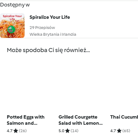
Dostępny w
Spiralize Your Life
29 Przepisów
Wielka Brytania i Irlandia
Może spodoba Ci się również...
Potted Eggs with
Grilled Courgette
Thai Cucum
Salmon and
Salad with Lemon
Asparagus
Basil Dressing
4.7
(26)
5.0
(14)
4.7
(65)