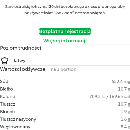
Zarejestruj się i otrzymaj 30 dni bezpłatnego okresu próbnego, aby
odkrywać świat Cookidoo® bez zobowiązań.
Bezpłatna rejestracja
Więcej informacji
Poziom trudności
łatwy
Wartości odżywcze
na 1 portion
Sód
652.4 mg
Białko
10.7 g
Kalorie
709.5 kJ / 169.6 kcal
Tłuszcz
10.7 g
Błonnik
1.9 g
Tłuszcz nasycony
1.6 g
Węglowodany
8.4 g