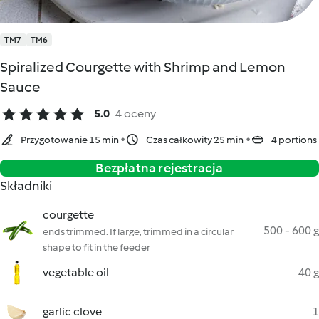
TM7
TM6
Spiralized Courgette with Shrimp and Lemon
Sauce
5.0
4 oceny
Przygotowanie 15 min
Czas całkowity 25 min
4 portions
Bezpłatna rejestracja
Składniki
courgette
500 - 600 g
ends trimmed. If large, trimmed in a circular
shape to fit in the feeder
vegetable oil
40 g
garlic clove
1