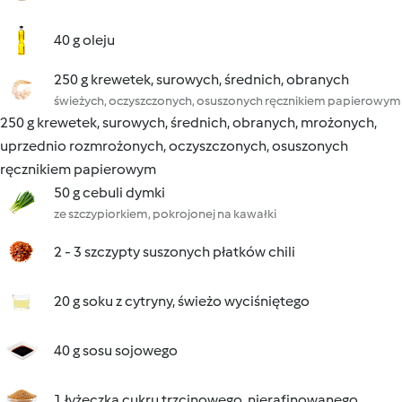
40 g oleju
250 g krewetek, surowych, średnich, obranych
świeżych, oczyszczonych, osuszonych ręcznikiem papierowym
250 g krewetek, surowych, średnich, obranych, mrożonych,
uprzednio rozmrożonych, oczyszczonych, osuszonych
ręcznikiem papierowym
50 g cebuli dymki
ze szczypiorkiem, pokrojonej na kawałki
2 - 3 szczypty suszonych płatków chili
20 g soku z cytryny, świeżo wyciśniętego
40 g sosu sojowego
1 łyżeczka cukru trzcinowego, nierafinowanego