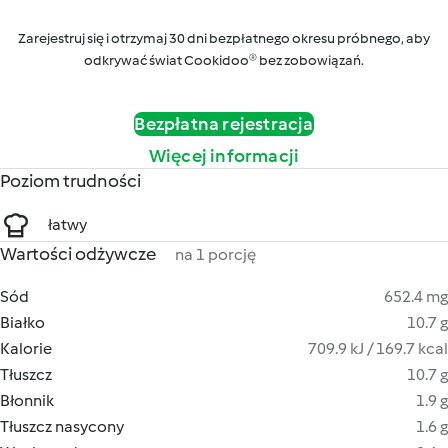
Zarejestruj się i otrzymaj 30 dni bezpłatnego okresu próbnego, aby
odkrywać świat Cookidoo® bez zobowiązań.
Bezpłatna rejestracja
Więcej informacji
Poziom trudności
łatwy
Wartości odżywcze
na 1 porcję
Sód
652.4 mg
Białko
10.7 g
Kalorie
709.9 kJ / 169.7 kcal
Tłuszcz
10.7 g
Błonnik
1.9 g
Tłuszcz nasycony
1.6 g