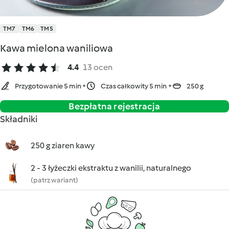
TM7
TM6
TM5
Kawa mielona waniliowa
4.4
13 ocen
Przygotowanie 5 min
Czas całkowity 5 min
250 g
Bezpłatna rejestracja
Składniki
250 g ziaren kawy
2 - 3 łyżeczki ekstraktu z wanilii, naturalnego
(patrz wariant)