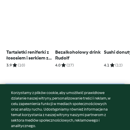
Tartaletki reniferki z
Bezalkoholowy drink
Sushi donut
łososiem i serkiem z
Rudolf
ricotty
3.9
(10)
4.0
(27)
4.1
(12)
Korzystamy z plików cookie, aby umożliwić prawidłowe
© Copyright 2026
działanie naszej witryny, personalizowanie treści i reklam, w
celu zapewnienia funkcji w mediach społecznościowych
Warunki korzystania
oraz analizy ruchu. Udostępniamy również informacje na
Polityka prywatności
temat korzystania z naszej witryny naszymi partnerom z
Disclaimer
sektora mediów społecznościowych, reklamowego i
analitycznego.
Znak wydawcy