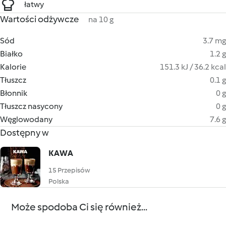
łatwy
Wartości odżywcze
na 10 g
Sód
3.7 mg
Białko
1.2 g
Kalorie
151.3 kJ / 36.2 kcal
Tłuszcz
0.1 g
Błonnik
0 g
Tłuszcz nasycony
0 g
Węglowodany
7.6 g
Dostępny w
KAWA
15 Przepisów
Polska
Może spodoba Ci się również...