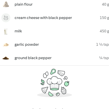
plain flour
40 g
cream cheese with black pepper
150 g
milk
450 g
garlic powder
1 ½ tsp
ground black pepper
¼ tsp