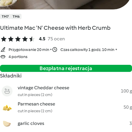
TM7
TM6
Ultimate Mac 'N' Cheese with Herb Crumb
4.5
75 ocen
Przygotowanie 20 min
Czas całkowity 1 godz. 10 min
4 portions
Bezpłatna rejestracja
Składniki
vintage Cheddar cheese
100 g
cut in pieces (2 cm)
Parmesan cheese
50 g
cut in pieces (2 cm)
garlic cloves
3