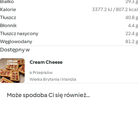
Białko
29.3 g
Kalorie
3377.2 kJ / 807.2 kcal
Tłuszcz
40.8 g
Błonnik
4.4 g
Tłuszcz nasycony
22.4 g
Węglowodany
81.2 g
Dostępny w
Cream Cheese
6 Przepisów
Wielka Brytania i Irlandia
Może spodoba Ci się również...