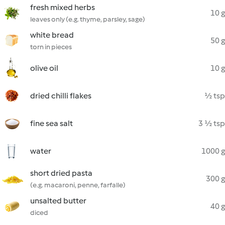
fresh mixed herbs
10 g
leaves only (e.g. thyme, parsley, sage)
white bread
50 g
torn in pieces
olive oil
10 g
dried chilli flakes
½ tsp
fine sea salt
3 ½ tsp
water
1000 g
short dried pasta
300 g
(e.g. macaroni, penne, farfalle)
unsalted butter
40 g
diced