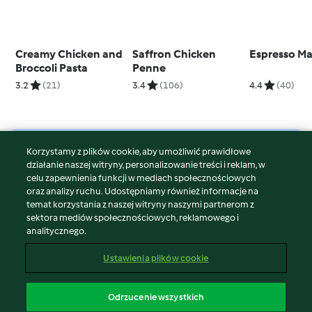
Creamy Chicken and
Saffron Chicken
Espresso Ma
Broccoli Pasta
Penne
3.2
(21)
3.4
(106)
4.4
(40)
Korzystamy z plików cookie, aby umożliwić prawidłowe
© Copyright 2026
działanie naszej witryny, personalizowanie treści i reklam, w
celu zapewnienia funkcji w mediach społecznościowych
Warunki korzystania
oraz analizy ruchu. Udostępniamy również informacje na
Polityka prywatności
temat korzystania z naszej witryny naszymi partnerom z
Disclaimer
sektora mediów społecznościowych, reklamowego i
analitycznego.
Znak wydawcy
Pliki cookie
Ustawienia plików cookie
Zgłoś treść
Odstąp od umowy
Odrzucenie wszystkich
Oświadczenie o dostępności