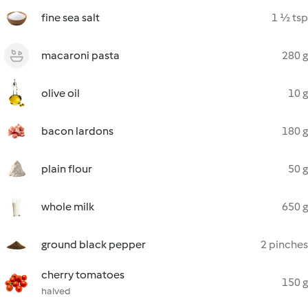
fine sea salt
1 ½ tsp
macaroni pasta
280 g
olive oil
10 g
bacon lardons
180 g
plain flour
50 g
whole milk
650 g
ground black pepper
2 pinches
cherry tomatoes
150 g
halved