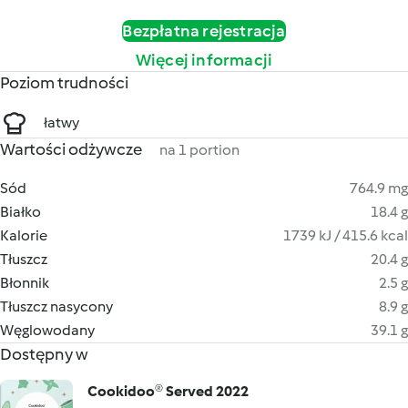
Bezpłatna rejestracja
Więcej informacji
Poziom trudności
łatwy
Wartości odżywcze
na 1 portion
Sód
764.9 mg
Białko
18.4 g
Kalorie
1739 kJ / 415.6 kcal
Tłuszcz
20.4 g
Błonnik
2.5 g
Tłuszcz nasycony
8.9 g
Węglowodany
39.1 g
Dostępny w
Cookidoo® Served 2022