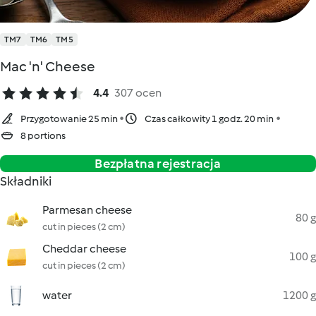
TM7
TM6
TM5
Mac 'n' Cheese
4.4
307 ocen
Przygotowanie 25 min
Czas całkowity 1 godz. 20 min
8 portions
Bezpłatna rejestracja
Składniki
Parmesan cheese
80 g
cut in pieces (2 cm)
Cheddar cheese
100 g
cut in pieces (2 cm)
water
1200 g