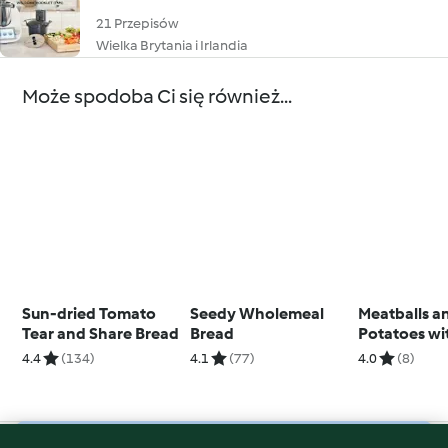
21 Przepisów
Wielka Brytania i Irlandia
Może spodoba Ci się również...
Sun-dried Tomato
Seedy Wholemeal
Meatballs a
Tear and Share Bread
Bread
Potatoes wi
Almond Sau
4.4
(134)
4.1
(77)
4.0
(8)