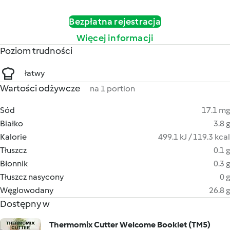
Bezpłatna rejestracja
Więcej informacji
Poziom trudności
łatwy
Wartości odżywcze
na 1 portion
Sód
17.1 mg
Białko
3.8 g
Kalorie
499.1 kJ / 119.3 kcal
Tłuszcz
0.1 g
Błonnik
0.3 g
Tłuszcz nasycony
0 g
Węglowodany
26.8 g
Dostępny w
Thermomix Cutter Welcome Booklet (TM5)