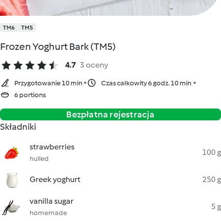
TM6
TM5
Frozen Yoghurt Bark (TM5)
4.7
3 oceny
Przygotowanie 10 min
Czas całkowity 6 godz. 10 min
6 portions
Bezpłatna rejestracja
Składniki
strawberries
100 g
hulled
Greek yoghurt
250 g
vanilla sugar
5 g
homemade