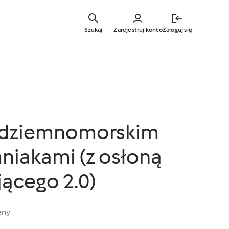
Przejdź
do
Szukaj
Zarejestruj konto
Zaloguj się
głównej
treści
ódziemnomorskim
mniakami (z osłoną
ącego 2.0)
eny