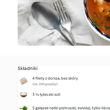
Składniki
4 filety z dorsza, bez skóry
(ok. 200 g każdy)
3 ¼ łyżeczki soli
5 gałązek natki pietruszki, świeżej, tylko liści