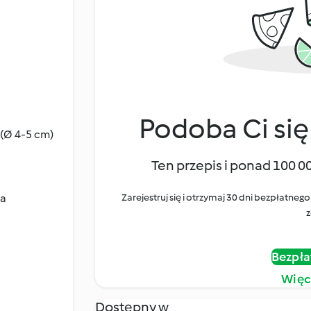
Podoba Ci się
 (Ø 4-5 cm)
Ten przepis i ponad 100 0
ta
Zarejestruj się i otrzymaj 30 dni bezpłatn
z
Bezpła
Więc
Dostępny w