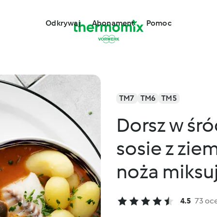
Odkrywaj
Abonament
Pomoc
TM7
TM6
TM5
Dorsz w śr
sosie z zie
noża miksuj
4.5
73 oc