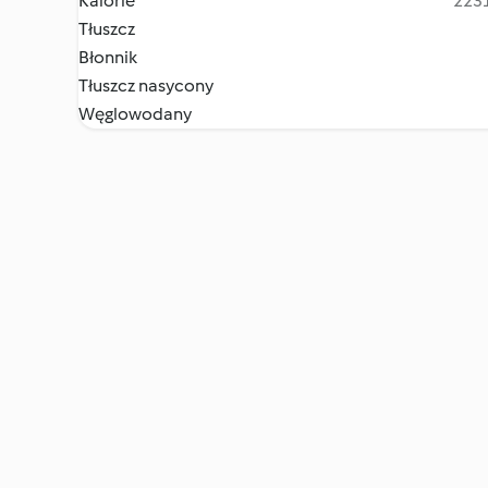
Kalorie
2231
Tłuszcz
Błonnik
Tłuszcz nasycony
Węglowodany