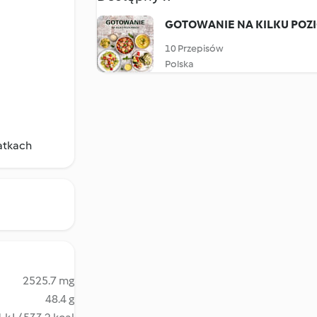
GOTOWANIE NA KILKU POZ
10 Przepisów
Polska
łatkach
2525.7 mg
48.4 g