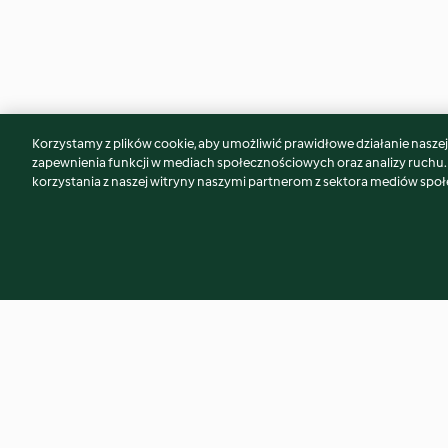
Korzystamy z plików cookie, aby umożliwić prawidłowe działanie naszej w
Może spodoba Ci się również...
zapewnienia funkcji w mediach społecznościowych oraz analizy ruchu
korzystania z naszej witryny naszymi partnerom z sektora mediów spo