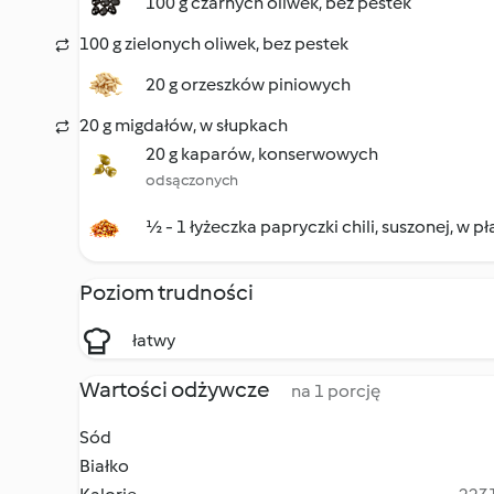
100 g czarnych oliwek, bez pestek
100 g zielonych oliwek, bez pestek
20 g orzeszków piniowych
20 g migdałów, w słupkach
20 g kaparów, konserwowych
odsączonych
½ - 1 łyżeczka papryczki chili, suszonej, w p
Poziom trudności
łatwy
Wartości odżywcze
na 1 porcję
Sód
Białko