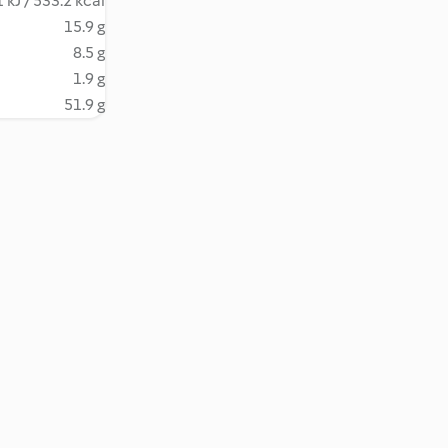
 kJ / 533.2 kcal
15.9 g
8.5 g
1.9 g
51.9 g