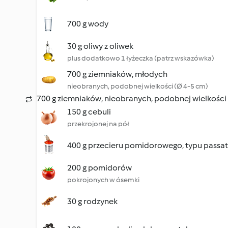
700 g wody
30 g oliwy z oliwek
plus dodatkowo 1 łyżeczka (patrz wskazówka)
700 g ziemniaków, młodych
nieobranych, podobnej wielkości (Ø 4-5 cm)
700 g ziemniaków, nieobranych, podobnej wielkości
150 g cebuli
przekrojonej na pół
400 g przecieru pomidorowego, typu passa
200 g pomidorów
pokrojonych w ósemki
30 g rodzynek