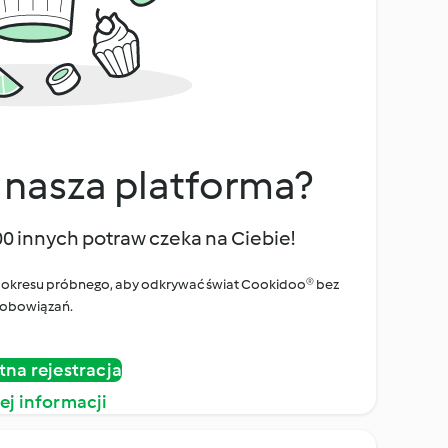
 nasza platforma?
00 innych potraw czeka na Ciebie!
ego okresu próbnego, aby odkrywać świat Cookidoo® bez
obowiązań.
tna rejestracja
ej informacji