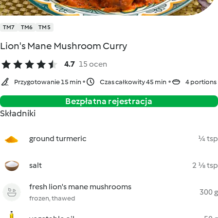
TM7
TM6
TM5
Lion's Mane Mushroom Curry
4.7
15 ocen
Przygotowanie 15 min
Czas całkowity 45 min
4 portions
Bezpłatna rejestracja
Składniki
ground turmeric
¼ tsp
salt
2 ⅛ tsp
fresh lion's mane mushrooms
300 g
frozen, thawed