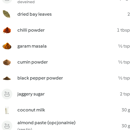
deveined
dried bay leaves
2
chilli powder
1 tbsp
garam masala
½ tsp
cumin powder
½ tsp
black pepper powder
½ tsp
jaggery sugar
2 tsp
coconut milk
30 g
almond paste (opcjonalnie)
30 g
(see tip)