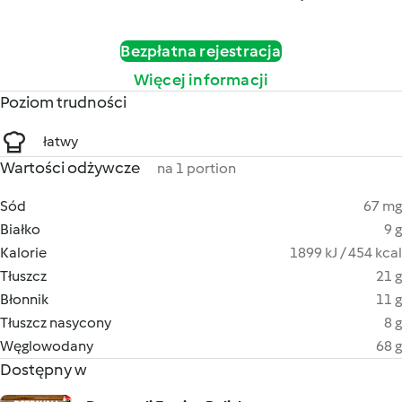
Bezpłatna rejestracja
Więcej informacji
Poziom trudności
łatwy
Wartości odżywcze
na 1 portion
Sód
67 mg
Białko
9 g
Kalorie
1899 kJ / 454 kcal
Tłuszcz
21 g
Błonnik
11 g
Tłuszcz nasycony
8 g
Węglowodany
68 g
Dostępny w