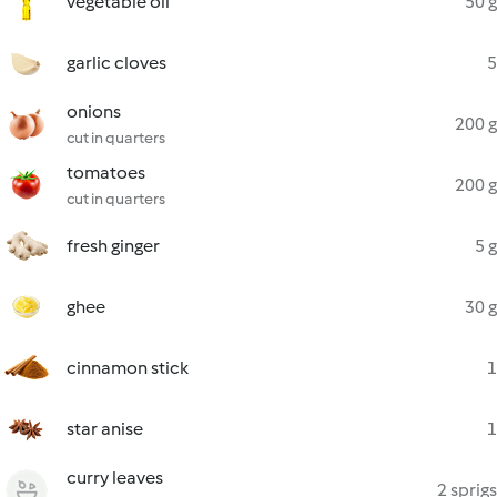
vegetable oil
50 g
garlic cloves
5
onions
200 g
cut in quarters
tomatoes
200 g
cut in quarters
fresh ginger
5 g
ghee
30 g
cinnamon stick
1
star anise
1
curry leaves
2 sprigs