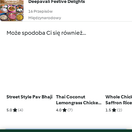
Deepavali Festive Delights
16 Przepisów
Międzynarodowy
Może spodoba Ci się również...
Street Style Pav Bhaji
Thai Coconut
Whole Chic
Lemongrass Chicken
Saffron Ric
Soup
Steamed Ve
5.0
(4)
4.0
(7)
1.5
(2)